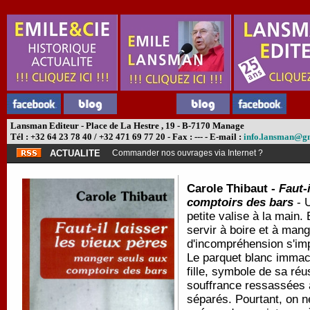
Lansman Editeur - Place de La Hestre , 19 - B-7170 Manage
Tél : +32 64 23 78 40 / +32 471 69 77 20 - Fax : --- - E-mail :
info.lansman@g
ACTUALITE
Commander nos ouvrages via Internet ?
Carole Thibaut -
Faut-
comptoirs des bars
- U
petite valise à la main. 
servir à boire et à man
d'incompréhension s'im
Le parquet blanc immacu
fille, symbole de sa réu
souffrance ressassées a
séparés. Pourtant, on n