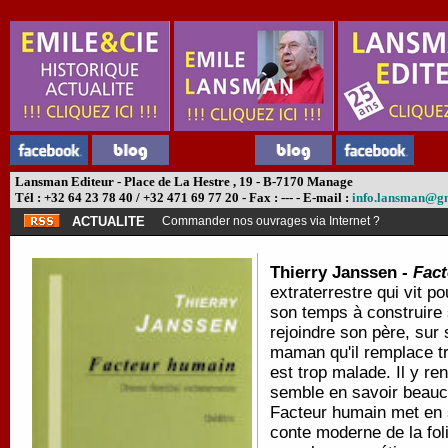
Lansman Editeur - Place de La Hestre , 19 - B-7170 Manage
Tél : +32 64 23 78 40 / +32 471 69 77 20 - Fax : --- - E-mail :
info.lansman@g
ACTUALITE
Commander nos ouvrages via Internet ?
Thierry Janssen -
Fact
extraterrestre qui vit po
son temps à construire 
rejoindre son père, sur 
maman qu'il remplace t
est trop malade. Il y re
semble en savoir beaucoup
Facteur humain met en s
conte moderne de la fol