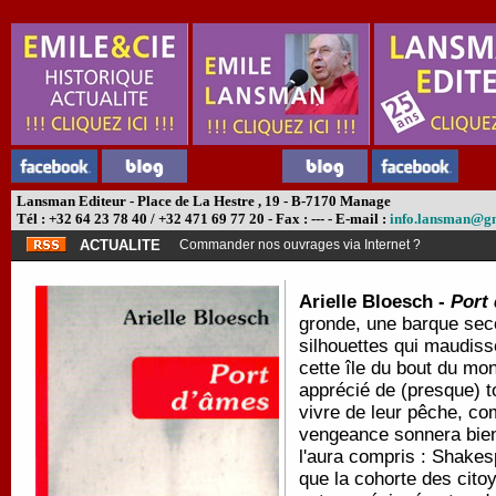
Lansman Editeur - Place de La Hestre , 19 - B-7170 Manage
Tél : +32 64 23 78 40 / +32 471 69 77 20 - Fax : --- - E-mail :
info.lansman@g
ACTUALITE
Commander nos ouvrages via Internet ?
Arielle Bloesch -
Port
gronde, une barque seco
silhouettes qui maudiss
cette île du bout du mo
apprécié de (presque) to
vivre de leur pêche, co
vengeance sonnera bie
l'aura compris : Shake
que la cohorte des cito