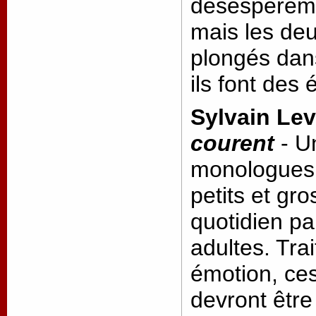
désespérémen
mais les deu
plongés dans
ils font des
Sylvain Le
courent
- U
monologues 
petits et gr
quotidien par
adultes. Tra
émotion, ce
devront être