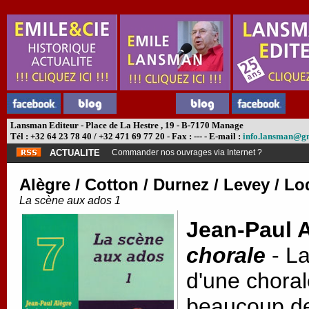
Lansman Editeur - Place de La Hestre , 19 - B-7170 Manage
Tél : +32 64 23 78 40 / +32 471 69 77 20 - Fax : --- - E-mail :
info.lansman@g
ACTUALITE
Abonnement théâtre ?
Alègre / Cotton / Durnez / Levey / Lo
La scène aux ados 1
Jean-Paul A
chorale
- La
d'une choral
beaucoup de