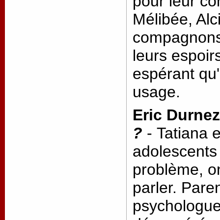
pour leur co
Mélibée, Alc
compagnons 
leurs espoir
espérant qu'i
usage.
Eric Durnez
?
- Tatiana 
adolescents
problème, o
parler. Pare
psychologue