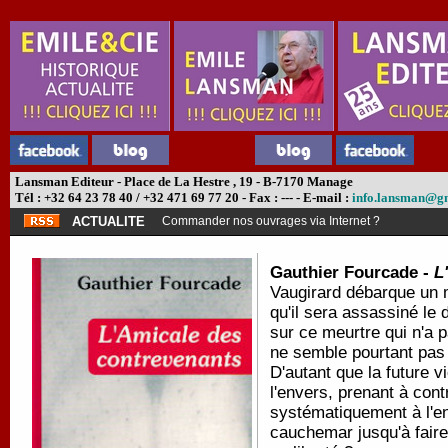
Lansman Editeur - Place de La Hestre , 19 - B-7170 Manage
Tél : +32 64 23 78 40 / +32 471 69 77 20 - Fax : --- - E-mail :
info.lansman@g
ACTUALITE
Commander nos ouvrages via Internet ?
Gauthier Fourcade -
L
Vaugirard débarque un m
qu'il sera assassiné le 
sur ce meurtre qui n'a 
ne semble pourtant pas
D'autant que la future 
l'envers, prenant à cont
systématiquement à l'en
cauchemar jusqu'à faire 