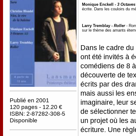
Monique Enckell -
3 Octaves
écrite. Dans les couloirs du mé
Larry Tremblay -
Roller
- Romé
sur le thème des amants éternel
Dans le cadre du 
ont été invités à 
comédiens de 8 à 
découverte de text
écrits par des dr
mais aussi les ens
Publié en 2001
imaginaire, leur se
120 pages - 12.20 €
de sélectionner te
ISBN: 2-87282-308-5
un projet où les 
Disponible
écriture. Une règ