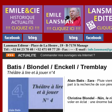
Lansman Editeur - Place de La Hestre , 19 - B-7170 Manage
Tél : +32 64 23 78 40 / +32 471 69 77 20 - Fax : --- - E-mail :
info.lansman@g
ACTUALITE
Commander nos ouvrages via Internet ?
Batis / Blondel / Enckell / Tremblay
Théâtre à lire et à jouer n°4
Alain Batis -
Sara
- Pluie vien
part à la recherche de son pèr
Christine Blondel -
Nûn, le r
voler en éclat : une énorme ba