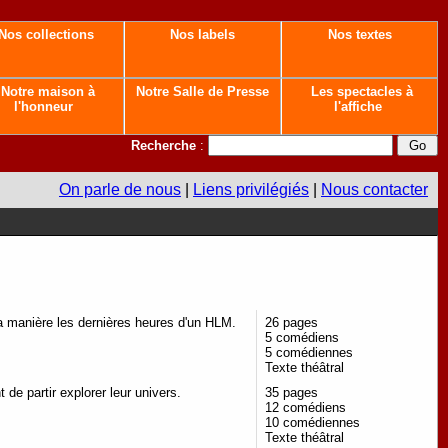
Nos collections
Nos labels
Nos textes
Notre maison à
Notre Salle de Presse
Les spectacles à
l'honneur
l'affiche
Recherche
:
On parle de nous
|
Liens privilégiés
|
Nous contacter
sa manière les dernières heures d'un HLM.
26 pages
5 comédiens
5 comédiennes
Texte théâtral
de partir explorer leur univers.
35 pages
12 comédiens
10 comédiennes
Texte théâtral