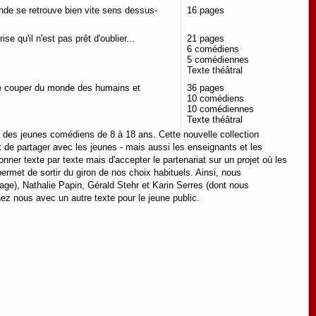
onde se retrouve bien vite sens dessus-
16 pages
e qu'il n'est pas prêt d'oublier...
21 pages
6 comédiens
5 comédiennes
Texte théâtral
 se couper du monde des humains et
36 pages
10 comédiens
10 comédiennes
Texte théâtral
r des jeunes comédiens de 8 à 18 ans. Cette nouvelle collection
x de partager avec les jeunes - mais aussi les enseignants et les
tionner texte par texte mais d'accepter le partenariat sur un projet où les
ermet de sortir du giron de nos choix habituels. Ainsi, nous
rage), Nathalie Papin, Gérald Stehr et Karin Serres (dont nous
chez nous avec un autre texte pour le jeune public.