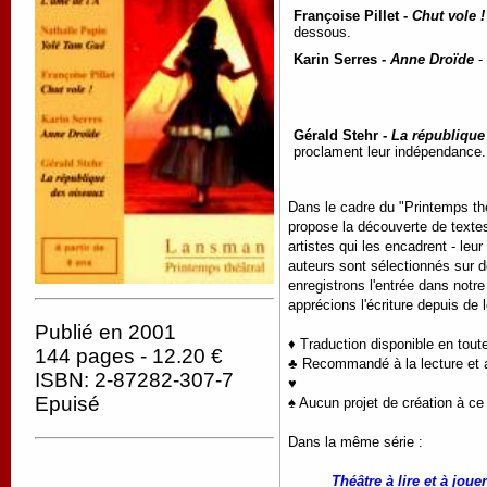
Françoise Pillet -
Chut vole !
dessous.
Karin Serres -
Anne Droïde
- 
Gérald Stehr -
La république
proclament leur indépendance
Dans le cadre du "Printemps thé
propose la découverte de textes
artistes qui les encadrent - leur
auteurs sont sélectionnés sur d
enregistrons l'entrée dans notr
apprécions l'écriture depuis de 
Publié en 2001
♦ Traduction disponible en tout
144 pages - 12.20 €
♣ Recommandé à la lecture et a
ISBN: 2-87282-307-7
♥
Epuisé
♠ Aucun projet de création à ce 
Dans la même série :
Théâtre à lire et à jouer