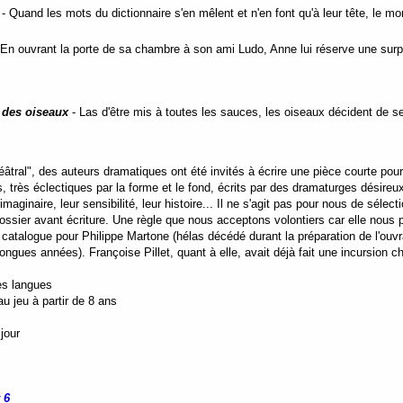
- Quand les mots du dictionnaire s'en mêlent et n'en font qu'à leur tête, le m
En ouvrant la porte de sa chambre à son ami Ludo, Anne lui réserve une surpris
 des oiseaux
- Las d'être mis à toutes les sauces, les oiseaux décident de
.
âtral", des auteurs dramatiques ont été invités à écrire une pièce courte pou
, très éclectiques par la forme et le fond, écrits par des dramaturges désireu
 imaginaire, leur sensibilité, leur histoire... Il ne s'agit pas pour nous de sélec
ossier avant écriture. Une règle que nous acceptons volontiers car elle nous p
e catalogue pour Philippe Martone (hélas décédé durant la préparation de l'ouv
longues années). Françoise Pillet, quant à elle, avait déjà fait une incursion 
es langues
u jeu à partir de 8 ans
jour
 6