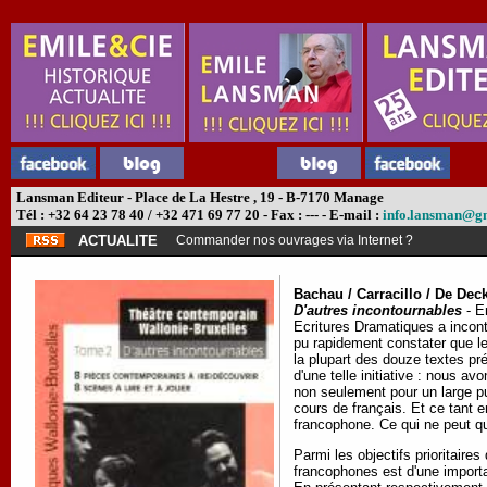
Lansman Editeur - Place de La Hestre , 19 - B-7170 Manage
Tél : +32 64 23 78 40 / +32 471 69 77 20 - Fax : --- - E-mail :
info.lansman@g
ACTUALITE
Commander nos ouvrages via Internet ?
Bachau / Carracillo / De Deck
D'autres incontournables
- E
Ecritures Dramatiques a incon
pu rapidement constater que le
la plupart des douze textes pré
d'une telle initiative : nous a
non seulement pour un large pub
cours de français. Et ce tant 
francophone. Ce qui ne peut qu
Parmi les objectifs prioritaire
francophones est d'une importa