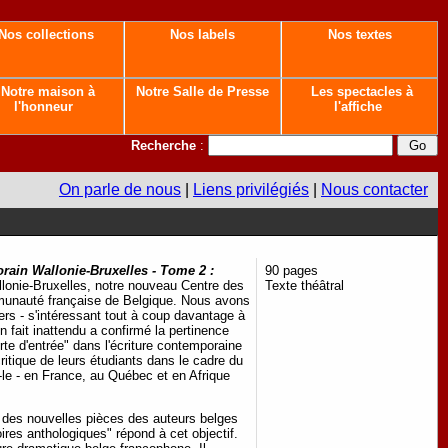
Nos collections
Nos labels
Nos textes
Notre maison à
Notre Salle de Presse
Les spectacles à
l'honneur
l'affiche
Recherche
:
On parle de nous
|
Liens privilégiés
|
Nous contacter
rain Wallonie-Bruxelles - Tome 2 :
90 pages
llonie-Bruxelles, notre nouveau Centre des
Texte théâtral
mmunauté française de Belgique. Nous avons
rs - s'intéressant tout à coup davantage à
 fait inattendu a confirmé la pertinence
rte d'entrée" dans l'écriture contemporaine
ritique de leurs étudiants dans le cadre du
-le - en France, au Québec et en Afrique
on des nouvelles pièces des auteurs belges
ires anthologiques" répond à cet objectif.