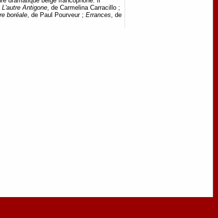
ture dramatique belge francophone. Il
;
L'autre Antigone
, de Carmelina Carracillo ;
re boréale
, de Paul Pourveur ;
Errances
, de