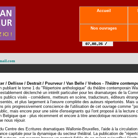
Accueil
Nos ouvrages
mail.com
er / Dellisse / Destrait / Pourveur / Van Belle / Vrebos -
Théâtre contempo
n publiant le tome 1 du "Répertoire anthologique" du théâtre contemporain Wa
testablement déclenché un intérêt particulier pour les dramaturges de la Co
s publics visés - comédiens, metteurs en scène, traducteurs, éditeurs étrange
sentés, et plus largement à l'oeuvre complète des auteurs répertoriés. Mais un
vons pris progressivement conscience de l'utilisation de cet ouvrage comme "po
lic, mais encore pour une série d'enseignants qui l'ont proposé à la lecture c
en Belgique que - plus récemment et encore à titre anecdotique reconnaissons
e nous réjouir.
s du Centre des Ecritures dramatiques Wallonie-Bruxelles, l'aide à la circulati
nce capitale pour la dynamique du secteur théâtral. La publication de "réperto