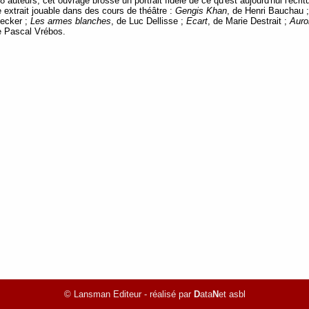
auteurs, cet ouvrage brosse un portrait fidèle de ce qu'est aujourd'hui l'écri
e extrait jouable dans des cours de théâtre :
Gengis Khan
, de Henri Bauchau 
ecker ;
Les armes blanches
, de Luc Dellisse ;
Ecart
, de Marie Destrait ;
Auro
e Pascal Vrébos.
© Lansman Editeur - réalisé par
D
ata
N
et asbl