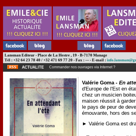
Lansman Editeur - Place de La Hestre , 19 - B-7170 Manage
Tél : +32 64 23 78 40 / +32 471 69 77 20 - Fax : --- - E-mail :
info.lansman@g
ACTUALITE
Commander nos ouvrages via Internet ?
Valérie Goma -
En atte
d'Europe de l'Est en ét
chez un musicien boiteux
maison réussit à garder 
le pays de peur de deve
émouvante, hors des se
► Valérie Goma est dr