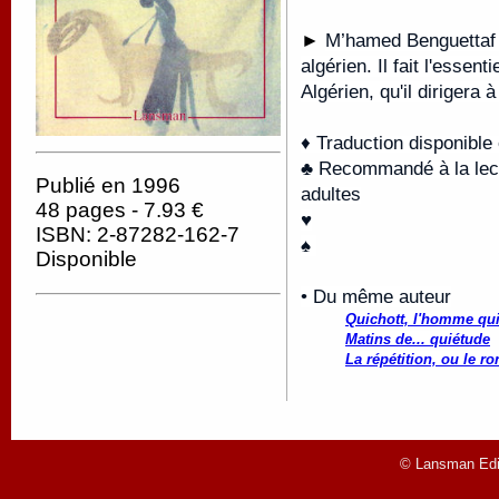
►
M’hamed Benguettaf 
algérien. Il fait l'essen
Algérien, qu'il dirigera 
♦ Traduction disponible
♣ Recommandé à la lectu
Publié en 1996
adultes
48 pages - 7.93 €
♥
ISBN: 2-87282-162-7
♠
Disponible
• Du même auteur
Quichott, l'homme qui 
Matins de... quiétude
La répétition, ou le ro
© Lansman Edit