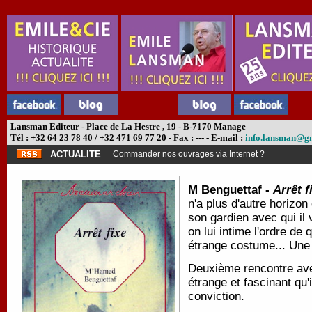
Lansman Editeur - Place de La Hestre , 19 - B-7170 Manage
Tél : +32 64 23 78 40 / +32 471 69 77 20 - Fax : --- - E-mail :
info.lansman@g
ACTUALITE
Commander nos ouvrages via Internet ?
M Benguettaf -
Arrêt f
n'a plus d'autre horizon 
son gardien avec qui il 
on lui intime l'ordre de 
étrange costume... Une 
Deuxième rencontre avec
étrange et fascinant qu'
conviction.