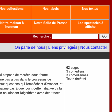
Nos collections
Nos labels
Nos textes
Notre maison à
Notre Salle de Presse
Les spectacles à
l'honneur
l'affiche
Recherche
:
On parle de nous
|
Liens privilégiés
|
Nous contacter
62 pages
3 comédiens
qui propose de recréer, sous forme
3 comédiennes
Texte théâtral
pagne pas à pas dans le processus de
s aux questions qui l'empêchent d'avancer, et
gine pas à quel point cette initiative va la
en nourrissant l'algorithme avec des traces