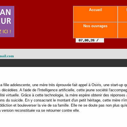
Accueil
Nos ouvrages
mail.com
a fille adolescente, une mère très éprouvée fait appel à Osiris, une start-up 
écédées. A l'aide de l'Intelligence artificielle, cette jeune société l'accom
éalité virtuelle. Grâce à cette technologie, la mère espère obtenir des réponse
s du suicide. En y consacrant le montant d'un petit héritage, cette mère n'ima
diction et bouleverser la vie de sa famille. Elle ne se doute pas non plus qu'
sa version reconstituée va se retourner contre elle.