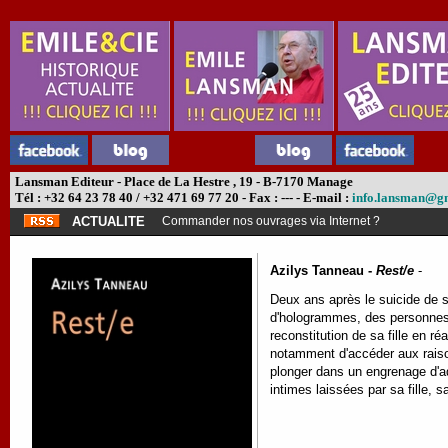
Lansman Editeur - Place de La Hestre , 19 - B-7170 Manage
Tél : +32 64 23 78 40 / +32 471 69 77 20 - Fax : --- - E-mail :
info.lansman@g
ACTUALITE
Commander nos ouvrages via Internet ?
Azilys Tanneau -
Rest/e
-
Deux ans après le suicide de s
d'hologrammes, des personnes d
reconstitution de sa fille en r
notamment d'accéder aux raison
plonger dans un engrenage d'ad
intimes laissées par sa fille, 