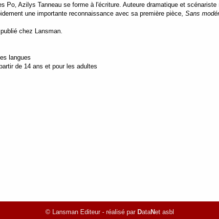
s Po, Azilys Tanneau se forme à l'écriture. Auteure dramatique et scénarist
rapidement une importante reconnaissance avec sa première pièce,
Sans modér
e publié chez Lansman.
tes langues
rtir de 14 ans et pour les adultes
© Lansman Editeur - réalisé par
D
ata
N
et asbl