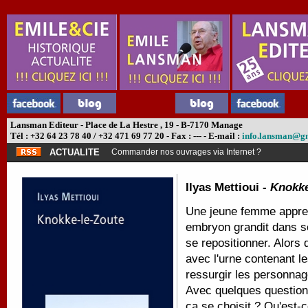
Lansman Editeur - Place de La Hestre , 19 - B-7170 Manage
Tél : +32 64 23 78 40 / +32 471 69 77 20 - Fax : --- - E-mail :
info.lansman@g
ACTUALITE
Commander nos ouvrages via Internet ?
Ilyas Mettioui -
Knokke
Une jeune femme appren
embryon grandit dans s
se repositionner. Alors q
avec l'urne contenant le
ressurgir les personnag
Avec quelques questions 
ça se choisit ? Qu'est-c