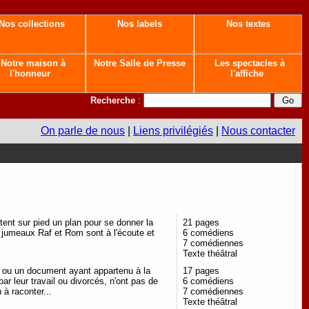
Nos collections
Nos labels
Nos textes
Notre maison à
Notre Salle de Presse
Les spectacles à
l'honneur
l'affiche
Recherche
:
On parle de nous
|
Liens privilégiés
|
Nous contacter
ttent sur pied un plan pour se donner la
21 pages
s jumeaux Raf et Rom sont à l'écoute et
6 comédiens
7 comédiennes
Texte théâtral
o ou un document ayant appartenu à la
17 pages
r leur travail ou divorcés, n'ont pas de
6 comédiens
n à raconter...
7 comédiennes
Texte théâtral