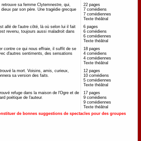
l retrouve sa femme Clytemnestre, qui,
22 pages
x dieux par son père. Une tragédie grecque
7 comédiens
7 comédiennes
Texte théâtral
 allé de l'autre côté, là où selon lui il fait
6 pages
l est revenu, toujours aussi maladroit dans
6 comédiens
6 comédiennes
Texte théâtral
ontre ce qui nous effraie, il suffit de se
18 pages
avec d'autres sentiments, des sensations
4 comédiens
4 comédiennes
Texte théâtral
ouvé la mort. Voisins, amis, curieux,
12 pages
donnera sa version des faits.
10 comédiens
5 comédiennes
Texte théâtral
trouvé refuge dans la maison de l'Ogre et de
17 pages
ard poétique de l'auteur.
9 comédiens
9 comédiennes
Texte théâtral
 constituer de bonnes suggestions de spectacles pour des groupes