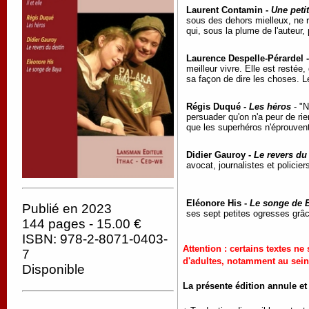
Laurent Contamin -
Une petit
sous des dehors mielleux, ne r
qui, sous la plume de l'auteu
Laurence Despelle-Pérardel 
meilleur vivre. Elle est restée
sa façon de dire les choses. L
Régis Duqué -
Les héros
- "N
persuader qu'on n'a peur de ri
que les superhéros n'éprouve
Didier Gauroy -
Le revers du
avocat, journalistes et polici
Eléonore His -
Le songe de 
Publié en 2023
ses sept petites ogresses grâc
144 pages - 15.00 €
ISBN: 978-2-8071-0403-
Attention : certains textes 
7
d'adultes, notamment au sei
Disponible
La présente édition annule et