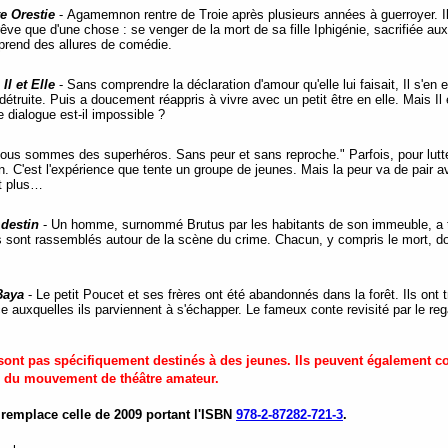
e Orestie
- Agamemnon rentre de Troie après plusieurs années à guerroyer. I
êve que d'une chose : se venger de la mort de sa fille Iphigénie, sacrifiée au
r, prend des allures de comédie.
-
Il et Elle
- Sans comprendre la déclaration d'amour qu'elle lui faisait, Il s'en est
, détruite. Puis a doucement réappris à vivre avec un petit être en elle. Mais I
e dialogue est-il impossible ?
ous sommes des superhéros. Sans peur et sans reproche." Parfois, pour lutter c
en. C'est l'expérience que tente un groupe de jeunes. Mais la peur va de pair 
nt plus…
 destin
- Un homme, surnommé Brutus par les habitants de son immeuble, a tr
ers sont rassemblés autour de la scène du crime. Chacun, y compris le mort, 
Baya
- Le petit Poucet et ses frères ont été abandonnés dans la forêt. Ils ont 
e auxquelles ils parviennent à s'échapper. Le fameux conte revisité par le reg
ne sont pas spécifiquement destinés à des jeunes. Ils peuvent également
n du mouvement de théâtre amateur.
 remplace celle de 2009 portant l'ISBN
978-2-87282-721-3
.