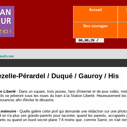
Accueil
Nos ouvrages
mail.com
zelle-Pérardel / Duqué / Gauroy / His
on Liberté
-
Dans un square, trois jeunes, fans d'internet et de jeux vidéo, me
 ils se jetteront sous les roues du tram à la Station Liberté. Heureusement le
issances afin d'éviter le désastre.
e mémoire
- Quelle galère cette prof qui demande une rédaction sur une phot
 on n'a plus ses grands-parents pour raconter, quand les parents, accaparés pa
ants ou quand un lourd secret plane ? A moins que, comme Samir, on n'ait rie