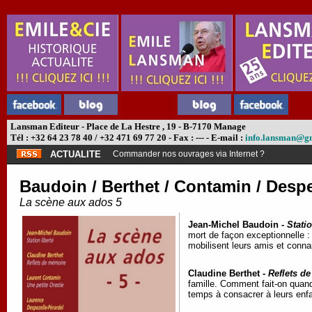
Lansman Editeur - Place de La Hestre , 19 - B-7170 Manage
Tél : +32 64 23 78 40 / +32 471 69 77 20 - Fax : --- - E-mail :
info.lansman@g
ACTUALITE
Commander nos ouvrages via Internet ?
Baudoin / Berthet / Contamin / Despe
La scène aux ados 5
Jean-Michel Baudoin -
Stati
mort de façon exceptionnelle :
mobilisent leurs amis et conna
Claudine Berthet -
Reflets d
famille. Comment fait-on quand
temps à consacrer à leurs enf