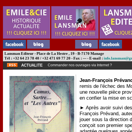
Lansman Editeur - Place de La Hestre , 19 - B-7170 Manage
Tél : +32 64 23 78 40 / +32 471 69 77 20 - Fax : --- - E-mail :
info.lansman@g
ACTUALITE
Commander nos ouvrages via Internet ?
Jean-François Prévan
remis de l'échec des Mo
une nouvelle pièce prov
en confier la mise en
► Après avoir suivi des
François Prévand, aute
jouer sous la direction 
conçoit son premier sp
adaptée quelques année