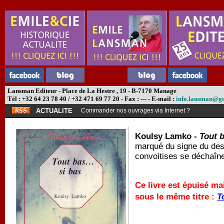
Lansman Editeur - Place de La Hestre , 19 - B-7170 Manage
Tél : +32 64 23 78 40 / +32 471 69 77 20 - Fax : --- - E-mail :
info.lansman@g
ACTUALITE
Commander nos ouvrages via Internet ?
Koulsy Lamko -
Tout b
marqué du signe du desti
convoitises se déchaîne
Ce livre est épuisé ma
sous le même titre :
T