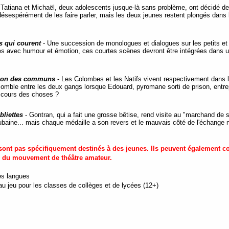
-
Tatiana et Michaël, deux adolescents jusque-là sans problème, ont décidé de 
sespérément de les faire parler, mais les deux jeunes restent plongés dans l
s qui courent
-
Une succession de monologues et dialogues sur les petits et
tées avec humour et émotion, ces courtes scènes devront être intégrées dans u
tion des communs
-
Les Colombes et les Natifs vivent respectivement dans 
 comble entre les deux gangs lorsque Edouard, pyromane sorti de prison, ent
le cours des choses ?
liettes
-
Gontran, qui a fait une grosse bêtise, rend visite au "marchand de
baine... mais chaque médaille a son revers et le mauvais côté de l'échange 
ne sont pas spécifiquement destinés à des jeunes. Ils peuvent également
n du mouvement de théâtre amateur.
es langues
u jeu pour les classes de collèges et de lycées (12+)