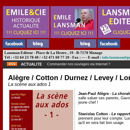
Lansman Editeur - Place de La Hestre , 19 - B-7170 Manage
Tél : +32 64 23 78 40 / +32 471 69 77 20 - Fax : --- - E-mail :
info.lansman@g
ACTUALITE
Commander nos ouvrages via Internet ?
Alègre / Cotton / Durnez / Levey / Lo
La scène aux ados 1
Jean-Paul Alègre -
La choral
salle saluer ses parents, Gavro
jeune chef !
Stanislas Cotton -
Le rapport
prennent pour leur compte. Luc
qu'il en sera fait bon usage.