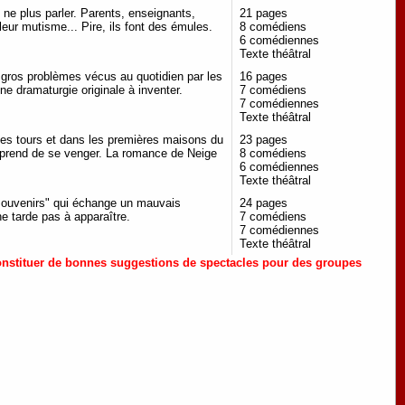
ne plus parler. Parents, enseignants,
21 pages
eur mutisme... Pire, ils font des émules.
8 comédiens
6 comédiennes
Texte théâtral
 gros problèmes vécus au quotidien par les
16 pages
ne dramaturgie originale à inventer.
7 comédiens
7 comédiennes
Texte théâtral
les tours et dans les premières maisons du
23 pages
reprend de se venger. La romance de Neige
8 comédiens
6 comédiennes
Texte théâtral
 souvenirs" qui échange un mauvais
24 pages
ne tarde pas à apparaître.
7 comédiens
7 comédiennes
Texte théâtral
 constituer de bonnes suggestions de spectacles pour des groupes