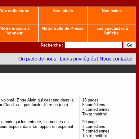
Nos collections
Nos labels
Nos textes
Notre maison à
Notre Salle de Presse
Les spectacles à
l'honneur
l'affiche
Recherche
:
On parle de nous
|
Liens privilégiés
|
Nous contacter
 volonté. Entre Alain qui descend dans la
16 pages
 Claudius... pas facile d'être un (une)
8 comédiens
7 comédiennes
Texte théâtral
 monde qui les entoure, les adultes en
20 pages
eurs espoirs dans ce rapport en espérant
7 comédiens
7 comédiennes
Texte théâtral