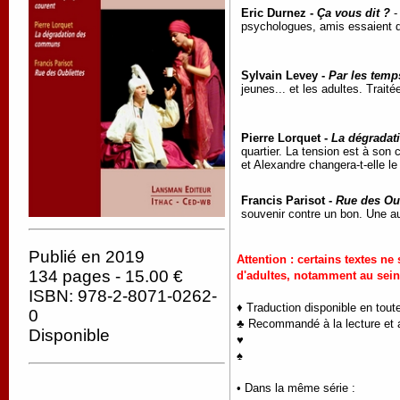
Eric Durnez -
Ça vous dit ?
psychologues, amis essaient dé
Sylvain Levey -
Par les temp
jeunes... et les adultes. Trai
Pierre Lorquet -
La dégrada
quartier. La tension est à son
et Alexandre changera-t-elle 
Francis Parisot -
Rue des Oub
souvenir contre un bon. Une au
Publié en 2019
Attention : certains textes 
134 pages - 15.00 €
d'adultes, notamment au sei
ISBN: 978-2-8071-0262-
♦ Traduction disponible en tout
0
♣ Recommandé à la lecture et a
Disponible
♥
♠
• Dans la même série :