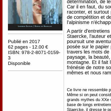
détermination, de le
Car il en faut, du s
raconter, et surtout
de compétition et 
l'alpinisme n’échap
A partir d’entretien
Staercke, l’auteur 
poursuit une aventu
Publié en 2017
posée sur le papier 
62 pages - 12.00 €
travers les mots de 
ISBN: 978-2-8071-0159-
paysage, la beauté, 
3
montagne. Et il fait 
Disponible
frénésie de notre so
mêmes et nous ramèn
Ce livre ne ressemble 
Même si on peut considé
grands mythes du XXe s
base de longs entretie
Staercke, il dresse le p