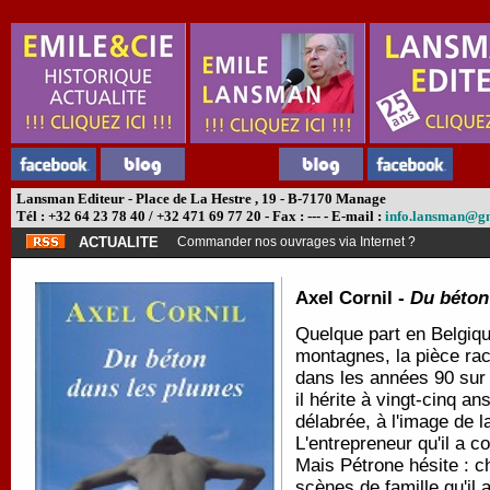
Lansman Editeur - Place de La Hestre , 19 - B-7170 Manage
Tél : +32 64 23 78 40 / +32 471 69 77 20 - Fax : --- - E-mail :
info.lansman@g
ACTUALITE
Commander nos ouvrages via Internet ?
Axel Cornil -
Du béton
Quelque part en Belgiqu
montagnes, la pièce rac
dans les années 90 sur u
il hérite à vingt-cinq a
délabrée, à l'image de l
L'entrepreneur qu'il a c
Mais Pétrone hésite : c
scènes de famille qu'il 