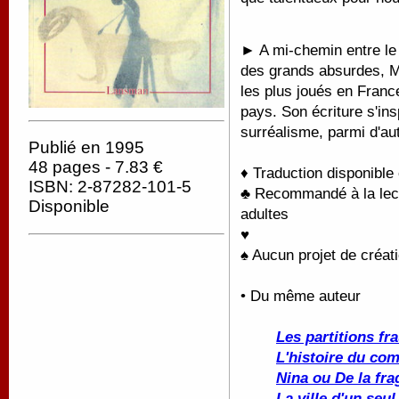
► A mi-chemin entre le 
des grands absurdes, Ma
les plus joués en Franc
pays. Son écriture s'in
surréalisme, parmi d'a
Publié en 1995
48 pages - 7.83 €
♦ Traduction disponible
ISBN: 2-87282-101-5
♣ Recommandé à la lectu
Disponible
adultes
♥
♠ Aucun projet de créati
• Du même auteur
Les partitions fr
L'histoire du c
Nina ou De la fra
La ville d'un seul