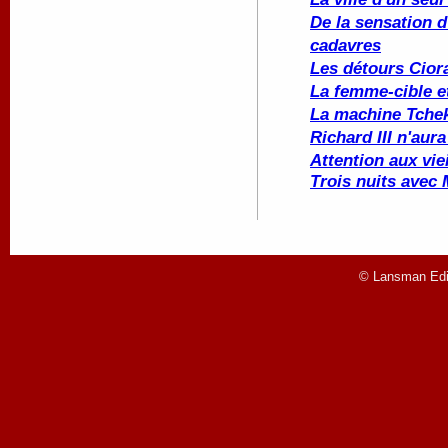
De la sensation d
cadavres
Les détours Cior
La femme-cible e
La machine Tche
Richard III n'aura
Attention aux vie
Trois nuits avec
© Lansman Edit