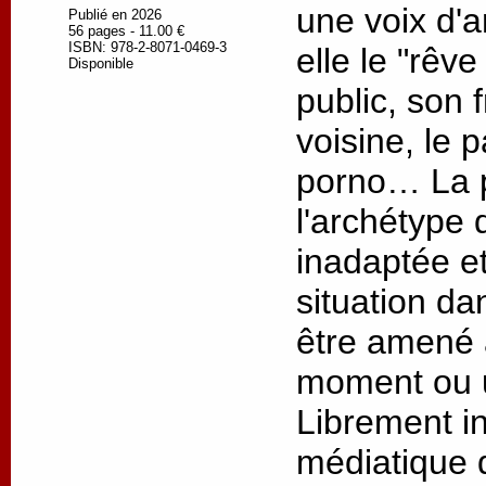
une voix d'a
Publié en 2026
56 pages - 11.00 €
ISBN: 978-2-8071-0469-3
elle le "rêve
Disponible
public, son 
voisine, le 
porno… La p
l'archétype 
inadaptée e
situation da
être amené 
moment ou u
Librement in
médiatique 