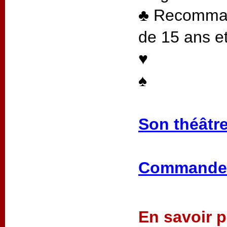
♣ Recommand
de 15 ans et
♥
♠
Son théâtre
Commander
En savoir pl