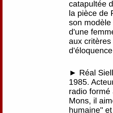
catapultée 
la pièce de 
son modèle p
d'une femme
aux critère
d'éloquence
► Réal Siell
1985. Acteu
radio formé
Mons, il aim
humaine" et 