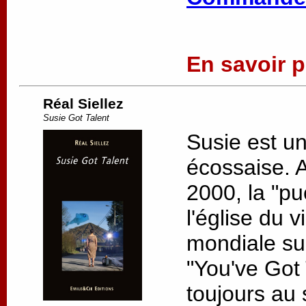
En savoir pl
Réal Siellez
Susie Got Talent
Susie est u
écossaise. 
2000, la "pu
l'église du v
mondiale su
"You've Got 
toujours au s