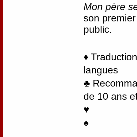
Mon père se
son premier
public.
♦ Traduction
langues
♣ Recommand
de 10 ans et
♥
♠