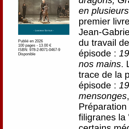
dragons, Gr
en plusieur
premier livr
Jean-Gabrie
du travail d
Publié en 2026
100 pages - 13.00 €
ISBN: 978-2-8071-0467-9
épisode :
19
Disponible
nos mains
.
trace de la
épisode :
19
mensonges
Préparation
filigranes l
certains méd