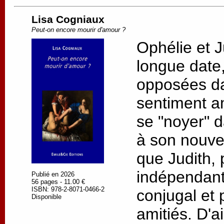
Lisa Cogniaux
Peut-on encore mourir d'amour ?
Ophélie et J
longue date, 
opposées da
sentiment a
se "noyer" d
à son nouv
que Judith, 
indépendant
Publié en 2026
56 pages - 11.00 €
ISBN: 978-2-8071-0466-2
conjugal et 
Disponible
amitiés. D'a