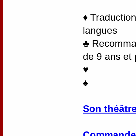
♦ Traduction
langues
♣ Recommand
de 9 ans et 
♥
♠
Son théâtre
Commander