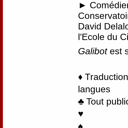
► Comédien
Conservatoi
David Delal
l'Ecole du 
Galibot
est s
♦ Traduction
langues
♣ Tout publi
♥
♠