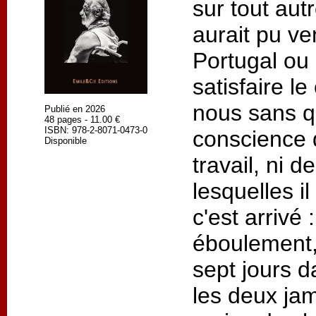
sur tout autre
aurait pu ve
Portugal ou
satisfaire l
nous sans q
Publié en 2026
48 pages - 11.00 €
ISBN: 978-2-8071-0473-0
conscience 
Disponible
travail, ni 
lesquelles il
c'est arrivé
éboulement,
sept jours d
les deux jam