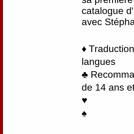
catalogue d'
avec Stéph
♦ Traduction
langues
♣ Recommand
de 14 ans et
♥
♠