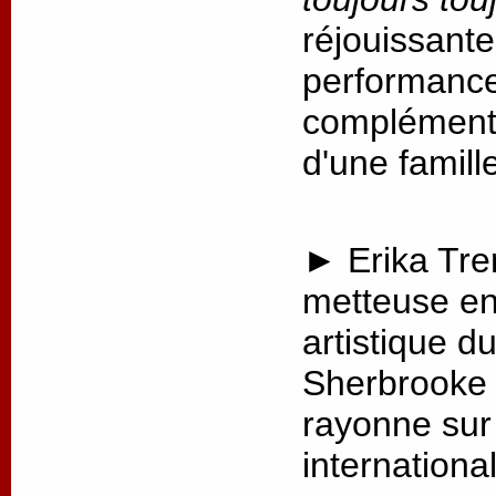
réjouissante
performance,
complémenta
d'une famill
► Erika Tre
metteuse en 
artistique d
Sherbrooke 
rayonne sur 
internationa