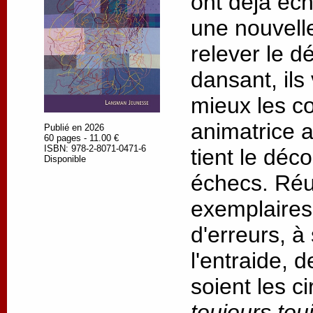
ont déjà éc
une nouvell
relever le dé
dansant, ils
mieux les c
animatrice 
Publié en 2026
60 pages - 11.00 €
ISBN: 978-2-8071-0471-6
tient le déc
Disponible
échecs. Réus
exemplaires,
d'erreurs, à
l'entraide, 
soient les c
toujours tou