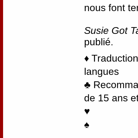
nous font te
Susie Got T
publié.
♦ Traduction
langues
♣ Recommand
de 15 ans et
♥
♠