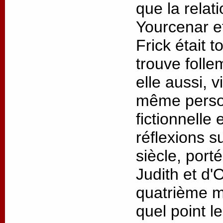
que la relat
Yourcenar 
Frick était t
trouve folle
elle aussi, v
même person
fictionnelle
réflexions s
siècle, port
Judith et d'
quatrième m
quel point l