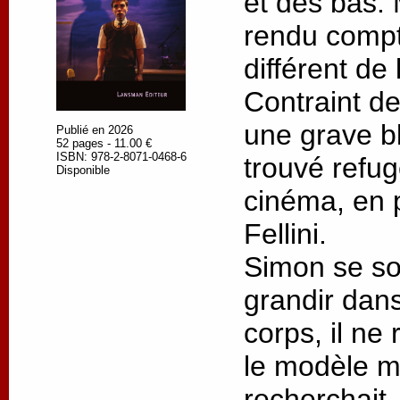
et des bas. M
rendu compt
différent de 
Contraint de
une grave bl
Publié en 2026
52 pages - 11.00 €
ISBN: 978-2-8071-0468-6
trouvé refu
Disponible
cinéma, en p
Fellini.
Simon se so
grandir dans
corps, il ne
le modèle ma
recherchait.