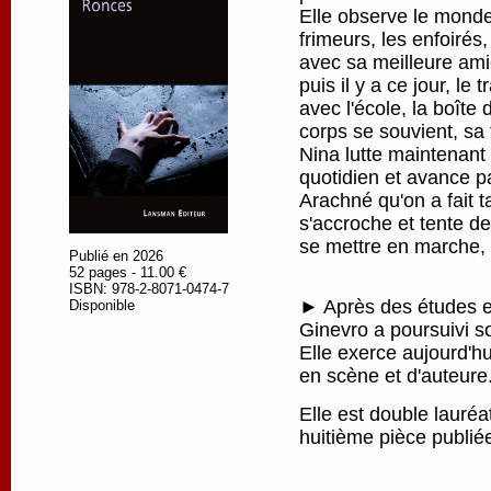
Elle observe le monde
frimeurs, les enfoirés
avec sa meilleure amie
puis il y a ce jour, le 
avec l'école, la boîte
corps se souvient, sa 
Nina lutte maintenant
quotidien et avance pa
Arachné qu'on a fait ta
s'accroche et tente de
se mettre en marche, p
Publié en 2026
52 pages - 11.00 €
ISBN: 978-2-8071-0474-7
► Après des études en
Disponible
Ginevro a poursuivi s
Elle exerce aujourd'h
en scène et d'auteure
Elle est double lauré
huitième pièce publi