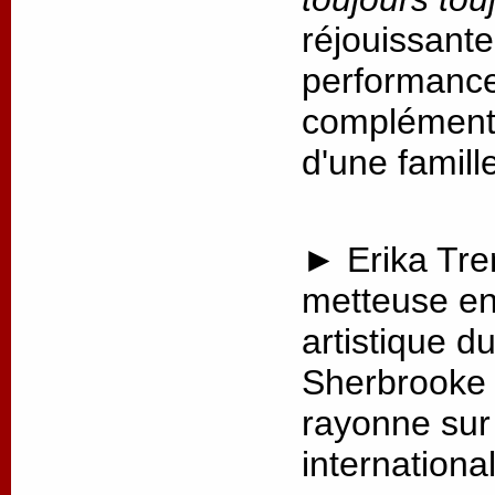
réjouissante
performance,
complémenta
d'une famill
► Erika Tre
metteuse en 
artistique d
Sherbrooke 
rayonne sur 
internationa