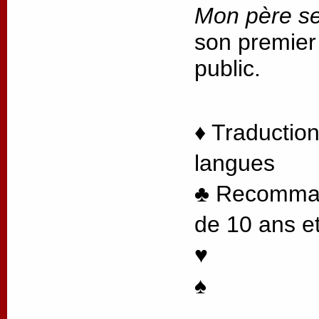
Mon père se
son premier
public.
♦ Traduction
langues
♣ Recommand
de 10 ans et
♥
♠