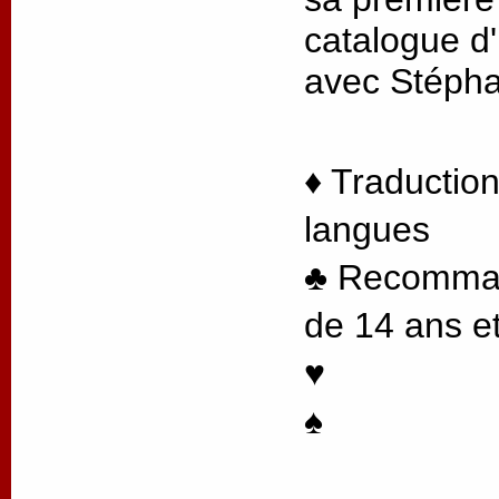
catalogue d'
avec Stéph
♦ Traduction
langues
♣ Recommand
de 14 ans et
♥
♠