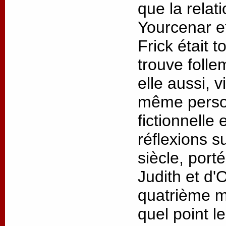
que la relat
Yourcenar 
Frick était t
trouve folle
elle aussi, v
même person
fictionnelle
réflexions s
siècle, port
Judith et d'
quatrième m
quel point l