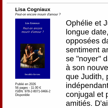
Lisa Cogniaux
Peut-on encore mourir d'amour ?
Ophélie et J
longue date, 
opposées da
sentiment a
se "noyer" d
à son nouv
que Judith, 
indépendant
Publié en 2026
56 pages - 11.00 €
ISBN: 978-2-8071-0466-2
conjugal et 
Disponible
amitiés. D'a