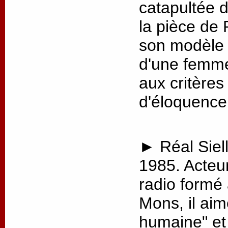
catapultée 
la pièce de 
son modèle p
d'une femme
aux critère
d'éloquence
► Réal Siell
1985. Acteu
radio formé
Mons, il aim
humaine" et 