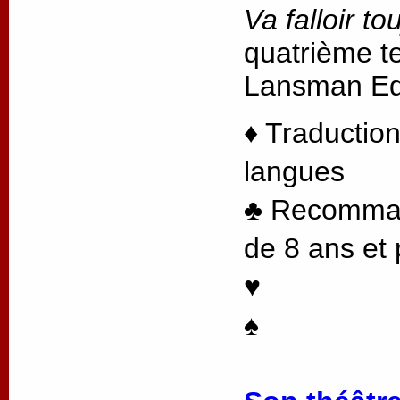
Va falloir to
quatrième te
Lansman Edi
♦ Traduction
langues
♣ Recommand
de 8 ans et 
♥
♠