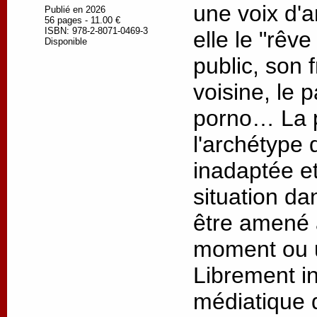
une voix d'a
Publié en 2026
56 pages - 11.00 €
ISBN: 978-2-8071-0469-3
elle le "rêve
Disponible
public, son 
voisine, le 
porno… La p
l'archétype 
inadaptée e
situation da
être amené 
moment ou u
Librement in
médiatique 