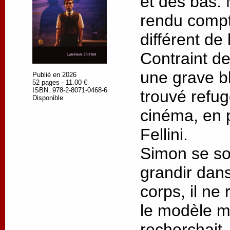
et des bas. M
rendu compt
différent de 
Contraint de
une grave bl
Publié en 2026
52 pages - 11.00 €
ISBN: 978-2-8071-0468-6
trouvé refu
Disponible
cinéma, en p
Fellini.
Simon se so
grandir dans
corps, il ne
le modèle ma
recherchait.