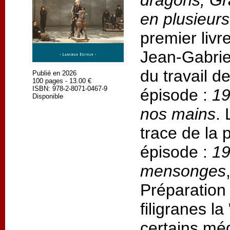
dragons, Gr
en plusieur
premier livr
Jean-Gabrie
du travail d
Publié en 2026
100 pages - 13.00 €
ISBN: 978-2-8071-0467-9
épisode :
19
Disponible
nos mains
.
trace de la
épisode :
19
mensonges
Préparation
filigranes l
certains méd