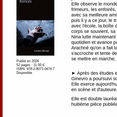
Elle observe le monde
frimeurs, les enfoirés
avec sa meilleure amie
puis il y a ce jour, le 
avec l'école, la boîte
corps se souvient, sa 
Nina lutte maintenant
quotidien et avance pa
Arachné qu'on a fait ta
s'accroche et tente de
se mettre en marche, p
Publié en 2026
52 pages - 11.00 €
ISBN: 978-2-8071-0474-7
► Après des études en
Disponible
Ginevro a poursuivi s
Elle exerce aujourd'h
en scène et d'auteure
Elle est double lauré
huitième pièce publi