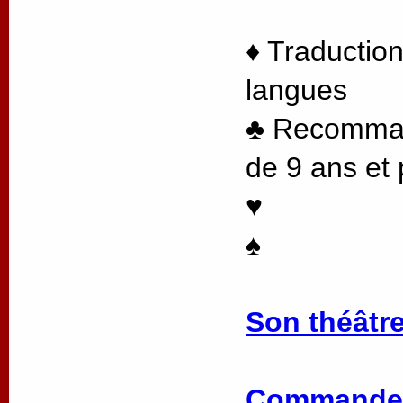
♦ Traduction
langues
♣ Recommand
de 9 ans et 
♥
♠
Son théâtre
Commander