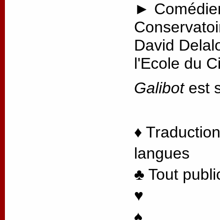
► Comédien
Conservatoi
David Delal
l'Ecole du 
Galibot
est s
♦ Traduction
langues
♣ Tout publi
♥
♠