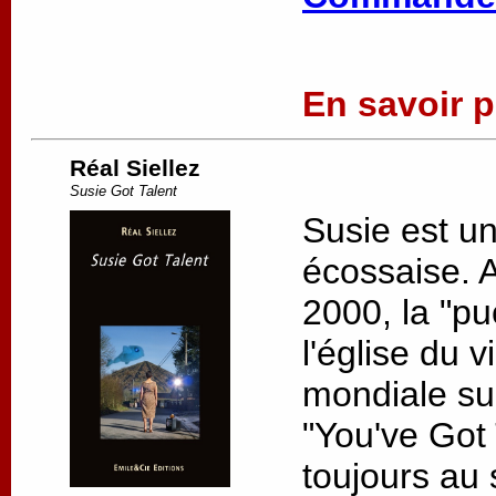
En savoir pl
Réal Siellez
Susie Got Talent
Susie est u
écossaise. 
2000, la "pu
l'église du v
mondiale su
"You've Got 
toujours au s