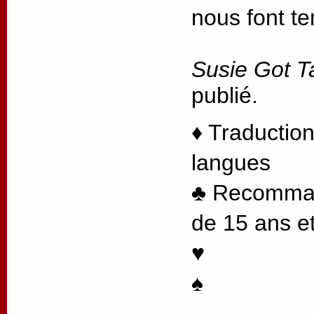
nous font te
Susie Got T
publié.
♦ Traduction
langues
♣ Recommand
de 15 ans et
♥
♠