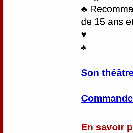
♣ Recommand
de 15 ans et
♥
♠
Son théâtre
Commander
En savoir pl