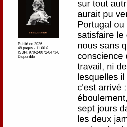
sur tout autre
aurait pu ve
Portugal ou
satisfaire l
nous sans q
Publié en 2026
48 pages - 11.00 €
ISBN: 978-2-8071-0473-0
conscience 
Disponible
travail, ni 
lesquelles il
c'est arrivé
éboulement,
sept jours d
les deux jam