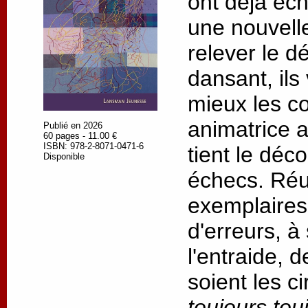
ont déjà éc
une nouvell
relever le dé
dansant, ils
mieux les c
animatrice 
Publié en 2026
60 pages - 11.00 €
ISBN: 978-2-8071-0471-6
tient le déc
Disponible
échecs. Réus
exemplaires,
d'erreurs, à
l'entraide, 
soient les c
toujours tou