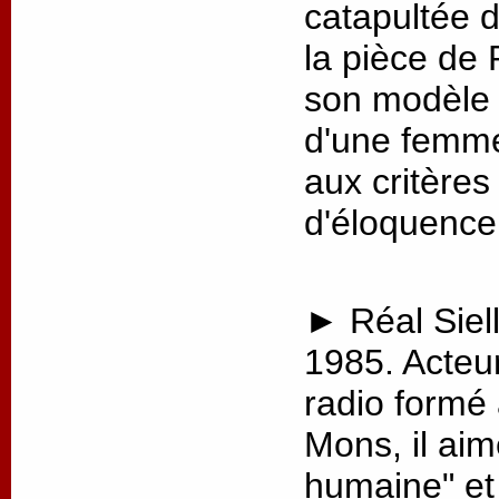
catapultée 
la pièce de 
son modèle p
d'une femme
aux critère
d'éloquence
► Réal Siell
1985. Acteu
radio formé
Mons, il aim
humaine" et 