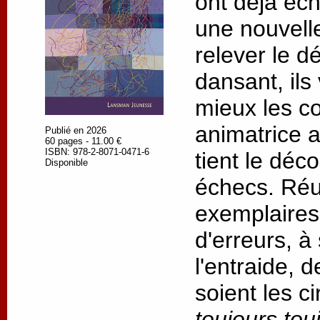
ont déjà éc
une nouvell
relever le dé
dansant, ils
mieux les c
animatrice 
Publié en 2026
60 pages - 11.00 €
ISBN: 978-2-8071-0471-6
tient le déc
Disponible
échecs. Réus
exemplaires,
d'erreurs, à
l'entraide, 
soient les c
toujours tou