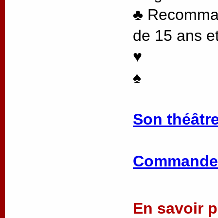
♣ Recommand
de 15 ans et
♥
♠
Son théâtre
Commander
En savoir pl