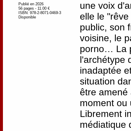
une voix d'a
Publié en 2026
56 pages - 11.00 €
ISBN: 978-2-8071-0469-3
elle le "rêve
Disponible
public, son 
voisine, le 
porno… La p
l'archétype 
inadaptée e
situation da
être amené 
moment ou u
Librement in
médiatique 