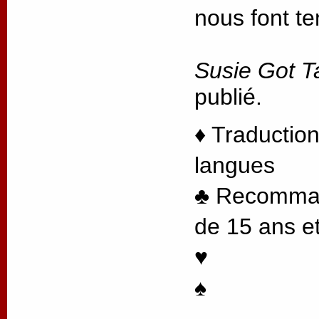
nous font te
Susie Got T
publié.
♦ Traduction
langues
♣ Recommand
de 15 ans et
♥
♠