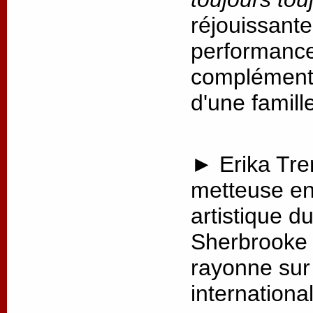
réjouissante
performance,
complémenta
d'une famill
► Erika Tre
metteuse en 
artistique d
Sherbrooke 
rayonne sur 
internationa