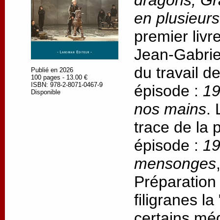
dragons, Gr
en plusieur
premier livr
Jean-Gabrie
du travail d
Publié en 2026
100 pages - 13.00 €
ISBN: 978-2-8071-0467-9
épisode :
19
Disponible
nos mains
.
trace de la
épisode :
19
mensonges
Préparation
filigranes l
certains méd