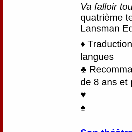
Va falloir to
quatrième te
Lansman Edi
♦ Traduction
langues
♣ Recommand
de 8 ans et 
♥
♠