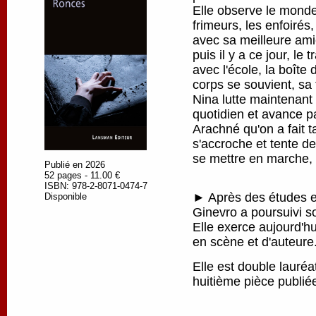
Elle observe le monde
frimeurs, les enfoirés
avec sa meilleure amie
puis il y a ce jour, le 
avec l'école, la boîte
corps se souvient, sa 
Nina lutte maintenant
quotidien et avance pa
Arachné qu'on a fait ta
s'accroche et tente de
se mettre en marche, p
Publié en 2026
52 pages - 11.00 €
ISBN: 978-2-8071-0474-7
► Après des études en
Disponible
Ginevro a poursuivi s
Elle exerce aujourd'h
en scène et d'auteure
Elle est double lauré
huitième pièce publi