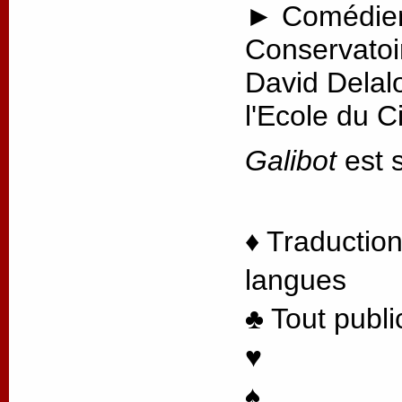
► Comédien
Conservatoi
David Delal
l'Ecole du 
Galibot
est s
♦ Traduction
langues
♣ Tout publi
♥
♠