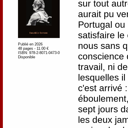
sur tout autre
aurait pu ve
Portugal ou
satisfaire l
nous sans q
Publié en 2026
48 pages - 11.00 €
ISBN: 978-2-8071-0473-0
conscience 
Disponible
travail, ni 
lesquelles il
c'est arrivé
éboulement,
sept jours d
les deux jam