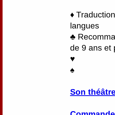
♦ Traduction
langues
♣ Recommand
de 9 ans et 
♥
♠
Son théâtre
Commander