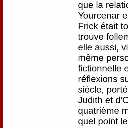
que la relat
Yourcenar 
Frick était t
trouve folle
elle aussi, v
même person
fictionnelle
réflexions s
siècle, port
Judith et d'
quatrième m
quel point l