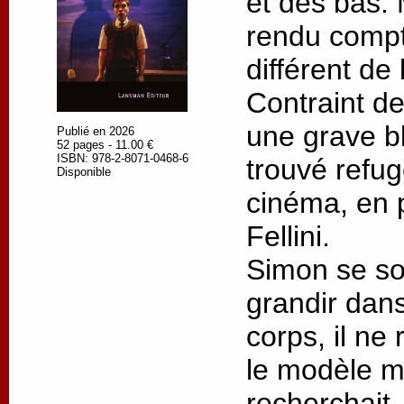
et des bas. M
rendu compt
différent de 
Contraint de
une grave bl
Publié en 2026
52 pages - 11.00 €
ISBN: 978-2-8071-0468-6
trouvé refu
Disponible
cinéma, en p
Fellini.
Simon se so
grandir dans
corps, il ne
le modèle ma
recherchait.