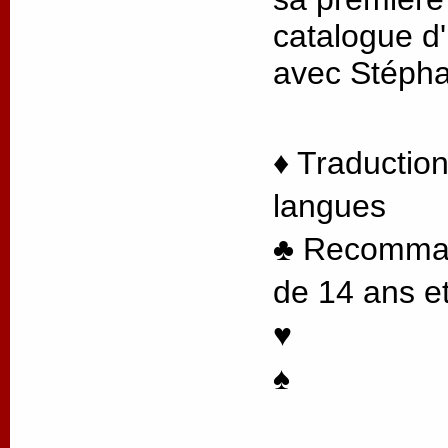
catalogue d'
avec Stéph
♦ Traduction
langues
♣ Recommand
de 14 ans et
♥
♠