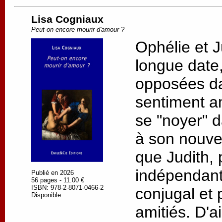
Lisa Cogniaux
Peut-on encore mourir d'amour ?
Ophélie et J
longue date, 
opposées da
sentiment a
se "noyer" d
à son nouv
que Judith, 
indépendant
Publié en 2026
56 pages - 11.00 €
ISBN: 978-2-8071-0466-2
conjugal et 
Disponible
amitiés. D'a