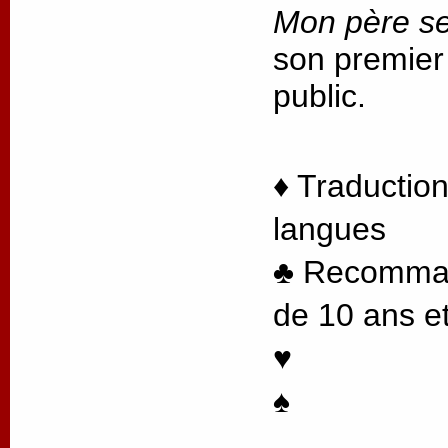
Mon père se
son premier
public.
♦ Traduction
langues
♣ Recommand
de 10 ans et
♥
♠