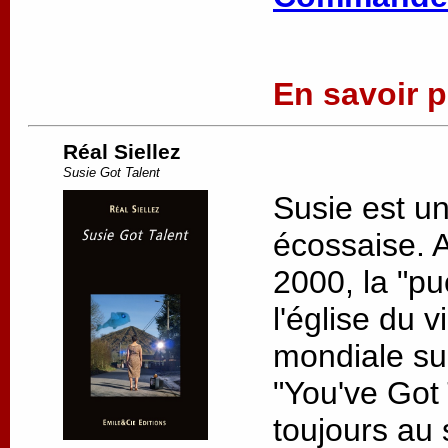
En savoir pl
Réal Siellez
Susie Got Talent
Susie est u
écossaise. 
2000, la "pu
l'église du v
mondiale su
"You've Got 
toujours au s