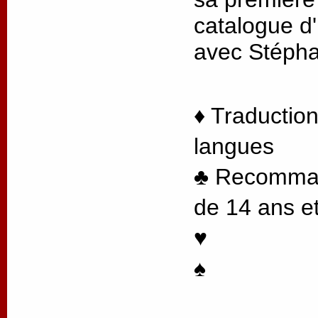
catalogue d'
avec Stéph
♦ Traduction
langues
♣ Recommand
de 14 ans et
♥
♠