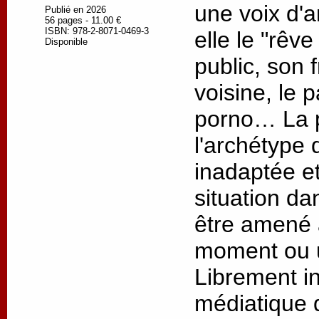
une voix d'a
Publié en 2026
56 pages - 11.00 €
ISBN: 978-2-8071-0469-3
elle le "rêve
Disponible
public, son 
voisine, le 
porno… La p
l'archétype 
inadaptée e
situation da
être amené 
moment ou u
Librement in
médiatique 