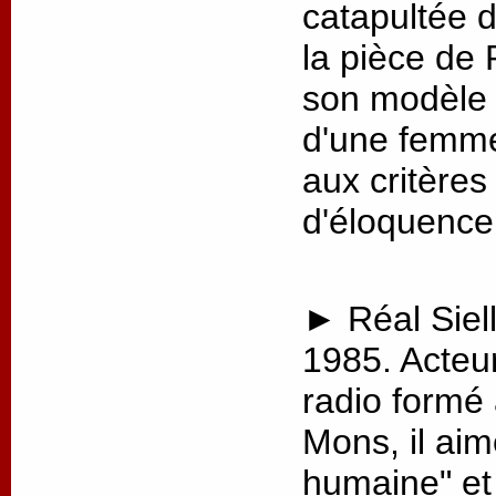
catapultée 
la pièce de 
son modèle p
d'une femme
aux critère
d'éloquence
► Réal Siell
1985. Acteu
radio formé
Mons, il aim
humaine" et 