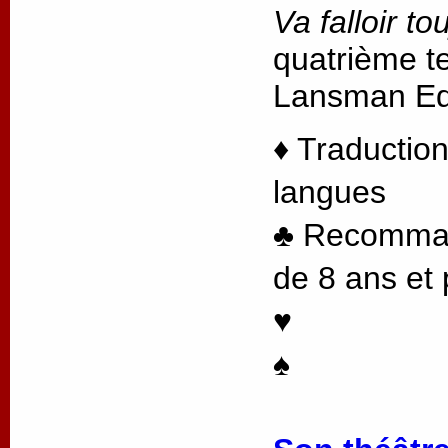
Va falloir to
quatrième te
Lansman Edi
♦ Traduction
langues
♣ Recommand
de 8 ans et 
♥
♠