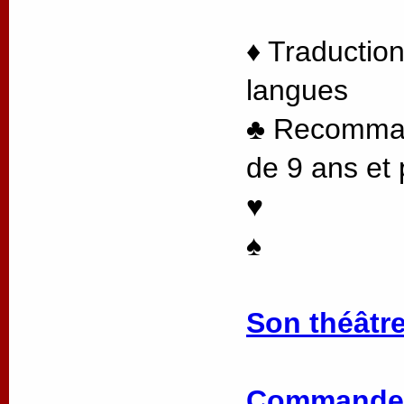
♦ Traduction
langues
♣ Recommand
de 9 ans et 
♥
♠
Son théâtre
Commander