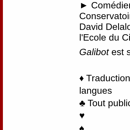
► Comédien
Conservatoi
David Delal
l'Ecole du 
Galibot
est s
♦ Traduction
langues
♣ Tout publi
♥
♠