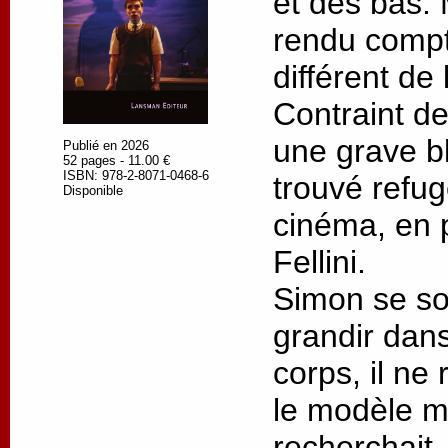
et des bas. M
rendu compt
différent de 
Contraint de
une grave bl
Publié en 2026
52 pages - 11.00 €
ISBN: 978-2-8071-0468-6
trouvé refu
Disponible
cinéma, en p
Fellini.
Simon se so
grandir dans
corps, il ne
le modèle ma
recherchait.