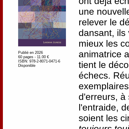
ont déjà éc
une nouvell
relever le dé
dansant, ils
mieux les c
animatrice 
Publié en 2026
60 pages - 11.00 €
ISBN: 978-2-8071-0471-6
tient le déc
Disponible
échecs. Réus
exemplaires,
d'erreurs, à
l'entraide, 
soient les c
toujours tou