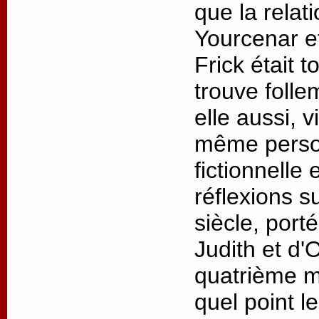
que la relat
Yourcenar 
Frick était t
trouve folle
elle aussi, v
même person
fictionnelle
réflexions s
siècle, port
Judith et d'
quatrième m
quel point l