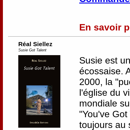
En savoir pl
Réal Siellez
Susie Got Talent
Susie est u
écossaise. 
2000, la "pu
l'église du v
mondiale su
"You've Got 
toujours au s