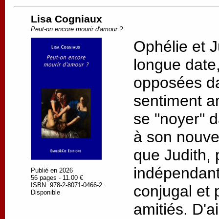
Lisa Cogniaux
Peut-on encore mourir d'amour ?
Ophélie et J
longue date, 
opposées da
sentiment a
se "noyer" d
à son nouv
que Judith, 
indépendant
Publié en 2026
56 pages - 11.00 €
ISBN: 978-2-8071-0466-2
conjugal et 
Disponible
amitiés. D'a