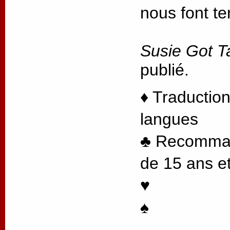
nous font te
Susie Got T
publié.
♦ Traduction
langues
♣ Recommand
de 15 ans et
♥
♠