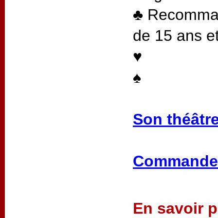
♣ Recommand
de 15 ans et
♥
♠
Son théâtre
Commander
En savoir pl