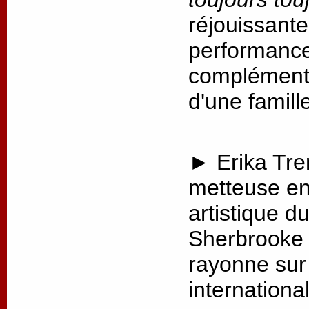
réjouissante
performance,
complémenta
d'une famill
► Erika Tre
metteuse en 
artistique d
Sherbrooke 
rayonne sur 
internationa