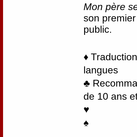
Mon père se
son premier
public.
♦ Traduction
langues
♣ Recommand
de 10 ans et
♥
♠