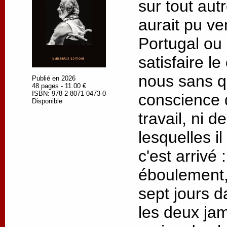
sur tout autre
aurait pu ve
Portugal ou
satisfaire l
nous sans q
Publié en 2026
48 pages - 11.00 €
ISBN: 978-2-8071-0473-0
conscience 
Disponible
travail, ni 
lesquelles il
c'est arrivé
éboulement,
sept jours d
les deux jam