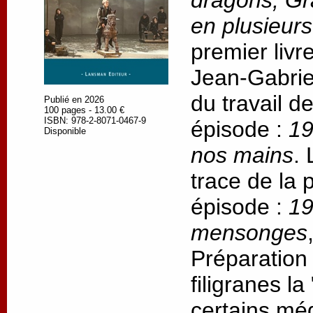
dragons, Gr
en plusieur
premier livr
Jean-Gabrie
du travail d
Publié en 2026
100 pages - 13.00 €
ISBN: 978-2-8071-0467-9
épisode :
19
Disponible
nos mains
.
trace de la
épisode :
19
mensonges
Préparation
filigranes l
certains méd