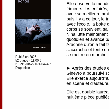
Elle observe le monde
frimeurs, les enfoirés
avec sa meilleure amie
puis il y a ce jour, le 
avec l'école, la boîte
corps se souvient, sa 
Nina lutte maintenant
quotidien et avance pa
Arachné qu'on a fait ta
s'accroche et tente de
se mettre en marche, p
Publié en 2026
52 pages - 11.00 €
ISBN: 978-2-8071-0474-7
► Après des études en
Disponible
Ginevro a poursuivi s
Elle exerce aujourd'h
en scène et d'auteure
Elle est double lauré
huitième pièce publi