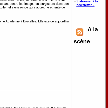
 break avec l'école, la boîte de nuit… et la suite.
-
S'abonner à la
ntenant contre les images qui surgissent dans son
newsletter ?
toile, telle une ronce qui s'accroche et tente de
eine Academie à Bruxelles. Elle exerce aujourd'hui
A la
scène