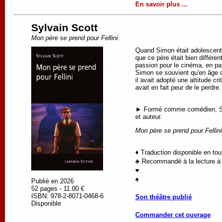
En savoir plus ...
Sylvain Scott
Mon père se prend pour Fellini
Quand Simon était adolescent, 
que ce père était bien différen
passion pour le cinéma, en par
Simon se souvient qu'en âge de
il avait adopté une attitude c
avait en fait peur de le perdre.
► Formé comme comédien, Sylva
et auteur.
Mon père se prend pour Fellini
♦ Traduction disponible en to
♣ Recommandé à la lecture à p
♥
♠
Publié en 2026
52 pages - 11.00 €
ISBN: 978-2-8071-0468-6
Son théâtre publié
Disponible
Commander cet ouvrage