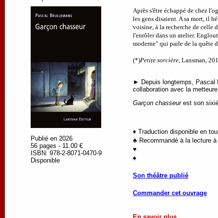
Après s'être échappé de chez l'o
les gens disaient. A sa mort, il hé
voisine, à la recherche de celle d
l'enrôler dans un atelier. Englout
moderne" qui parle de la quête 
(*)
Petite sorcière
, Lansman, 201
► Depuis longtemps, Pascal Br
collaboration avec la metteure
Garçon chasseur
est son sixi
♦ Traduction disponible en to
Publié en 2026
♣ Recommandé à la lecture à p
56 pages - 11.00 €
♥
ISBN: 978-2-8071-0470-9
♠
Disponible
Son théâtre publié
Commander cet ouvrage
En savoir plus ...