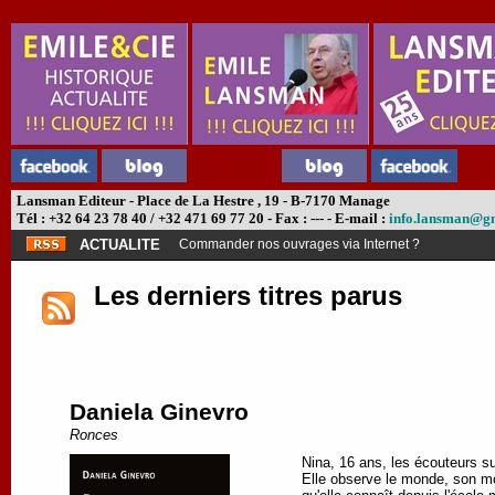
Lansman Editeur - Place de La Hestre , 19 - B-7170 Manage
Tél : +32 64 23 78 40 / +32 471 69 77 20 - Fax : --- - E-mail :
info.lansman@g
ACTUALITE
Abonnement théâtre ?
Les derniers titres parus
Daniela Ginevro
Ronces
Nina, 16 ans, les écouteurs sur
Elle observe le monde, son mon