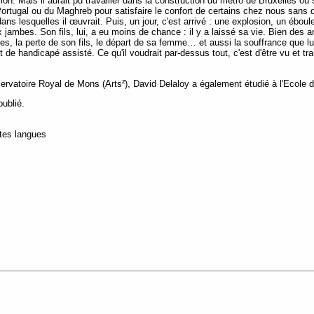
n. Mais il aurait pu travailler dans la construction du métro de Bruxelles ou sur 
 Portugal ou du Maghreb pour satisfaire le confort de certains chez nous sans
dans lesquelles il œuvrait. Puis, un jour, c'est arrivé : une explosion, un ébo
x jambes. Son fils, lui, a eu moins de chance : il y a laissé sa vie. Bien des 
es, la perte de son fils, le départ de sa femme… et aussi la souffrance que lui
 de handicapé assisté. Ce qu'il voudrait par-dessus tout, c'est d'être vu et 
vatoire Royal de Mons (Arts²), David Delaloy a également étudié à l'Ecole 
publié.
utes langues