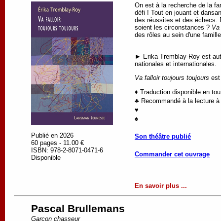
On est à la recherche de la fa
défi ! Tout en jouant et dansa
des réussites et des échecs. Ré
soient les circonstances ?
Va 
des rôles au sein d'une famill
► Erika Tremblay-Roy est autr
nationales et internationales.
Va falloir toujours toujours
est 
♦ Traduction disponible en to
♣ Recommandé à la lecture à p
♥
♠
Publié en 2026
Son théâtre publié
60 pages - 11.00 €
ISBN: 978-2-8071-0471-6
Commander cet ouvrage
Disponible
En savoir plus ...
Pascal Brullemans
Garçon chasseur