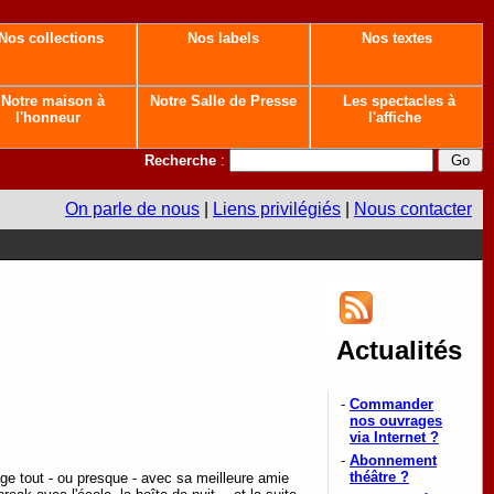
Nos collections
Nos labels
Nos textes
Notre maison à
Notre Salle de Presse
Les spectacles à
l'honneur
l'affiche
Recherche
:
On parle de nous
|
Liens privilégiés
|
Nous contacter
Actualités
-
Commander
nos ouvrages
via Internet ?
-
Abonnement
théâtre ?
age tout - ou presque - avec sa meilleure amie