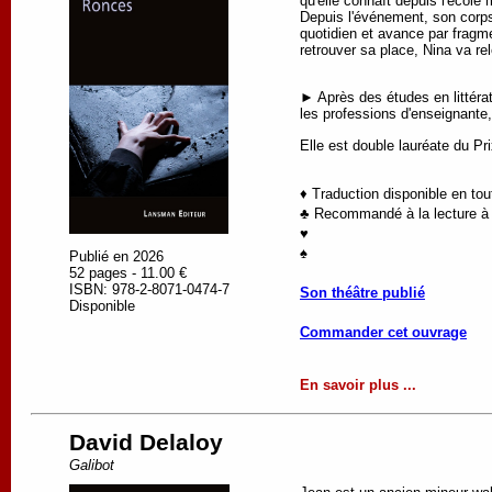
qu'elle connaît depuis l'école m
Depuis l'événement, son corps 
quotidien et avance par fragmen
retrouver sa place, Nina va rel
► Après des études en littérat
les professions d'enseignante
Elle est double lauréate du P
♦ Traduction disponible en to
♣ Recommandé à la lecture à p
♥
♠
Publié en 2026
52 pages - 11.00 €
ISBN: 978-2-8071-0474-7
Son théâtre publié
Disponible
Commander cet ouvrage
En savoir plus ...
David Delaloy
Galibot