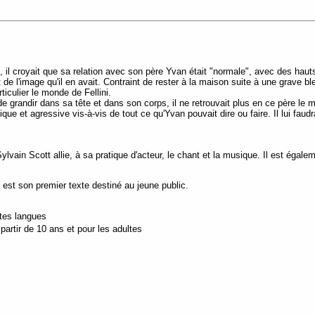
il croyait que sa relation avec son père Yvan était "normale", avec des hauts
t de l'image qu'il en avait. Contraint de rester à la maison suite à une grave b
ticulier le monde de Fellini.
 grandir dans sa tête et dans son corps, il ne retrouvait plus en ce père le m
ritique et agressive vis-à-vis de tout ce qu'Yvan pouvait dire ou faire. Il lui 
in Scott allie, à sa pratique d'acteur, le chant et la musique. Il est égal
est son premier texte destiné au jeune public.
utes langues
artir de 10 ans et pour les adultes