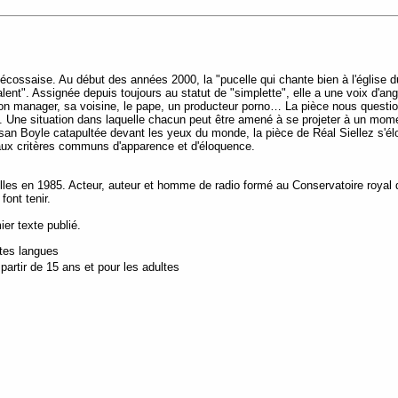
cossaise. Au début des années 2000, la "pucelle qui chante bien à l'église du
ent". Assignée depuis toujours au statut de "simplette", elle a une voix d'ange
e, son manager, sa voisine, le pape, un producteur porno… La pièce nous questi
 Une situation dans laquelle chacun peut être amené à se projeter à un mome
an Boyle catapultée devant les yeux du monde, la pièce de Réal Siellez s'élo
aux critères communs d'apparence et d'éloquence.
lles en 1985. Acteur, auteur et homme de radio formé au Conservatoire royal d
 font tenir.
er texte publié.
utes langues
artir de 15 ans et pour les adultes