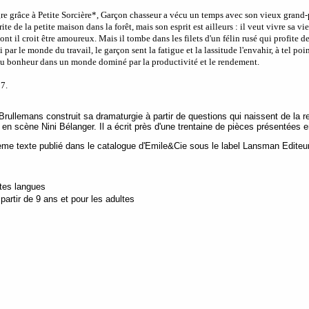
gre grâce à Petite Sorcière*, Garçon chasseur a vécu un temps avec son vieux grand-p
rite de la petite maison dans la forêt, mais son esprit est ailleurs : il veut vivre sa vie
ont il croit être amoureux. Mais il tombe dans les filets d'un félin rusé qui profite d
i par le monde du travail, le garçon sent la fatigue et la lassitude l'envahir, à tel p
du bonheur dans un monde dominé par la productivité et le rendement.
7.
ullemans construit sa dramaturgie à partir de questions qui naissent de la re
 en scène Nini Bélanger. Il a écrit près d'une trentaine de pièces présentées
ème texte publié dans le catalogue d'Emile&Cie sous le label Lansman Editeu
utes langues
artir de 9 ans et pour les adultes