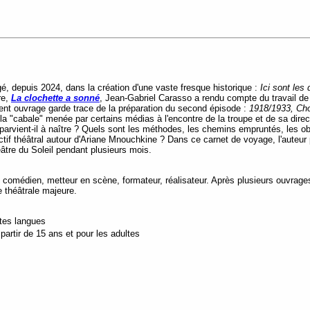
é, depuis 2024, dans la création d'une vaste fresque historique :
Ici sont les
re,
La clochette a sonné
, Jean-Gabriel Carasso a rendu compte du travail de 
sent ouvrage garde trace de la préparation du second épisode :
1918/1933, Ch
a "cabale" menée par certains médias à l'encontre de la troupe et de sa direc
parvient-il à naître ? Quels sont les méthodes, les chemins empruntés, les 
ctif théâtral autour d'Ariane Mnouchkine ? Dans ce carnet de voyage, l'auteur
éâtre du Soleil pendant plusieurs mois.
omédien, metteur en scène, formateur, réalisateur. Après plusieurs ouvrages au
ue théâtrale majeure.
utes langues
artir de 15 ans et pour les adultes