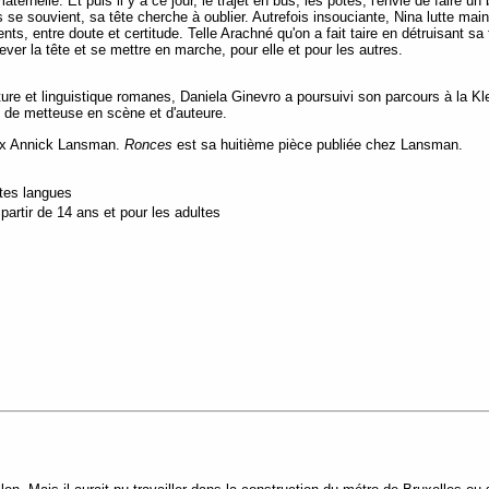
aternelle. Et puis il y a ce jour, le trajet en bus, les potes, l'envie de faire un
se souvient, sa tête cherche à oublier. Autrefois insouciante, Nina lutte mai
ts, entre doute et certitude. Telle Arachné qu'on a fait taire en détruisant sa 
ever la tête et se mettre en marche, pour elle et pour les autres.
ure et linguistique romanes, Daniela Ginevro a poursuivi son parcours à la Kl
, de metteuse en scène et d'auteure.
rix Annick Lansman.
Ronces
est sa huitième pièce publiée chez Lansman.
utes langues
artir de 14 ans et pour les adultes