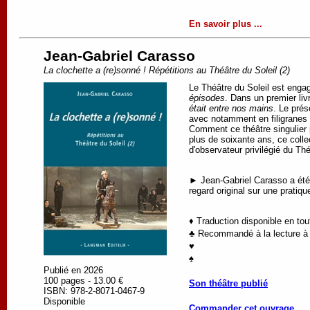
En savoir plus ...
Jean-Gabriel Carasso
La clochette a (re)sonné ! Répétitions au Théâtre du Soleil (2)
Le Théâtre du Soleil est engag
épisodes
. Dans un premier liv
était entre nos mains
. Le pré
avec notamment en filigranes l
Comment ce théâtre singulier 
plus de soixante ans, ce colle
d'observateur privilégié du Th
► Jean-Gabriel Carasso a été c
regard original sur une pratiq
♦ Traduction disponible en to
♣ Recommandé à la lecture à p
♥
♠
Publié en 2026
100 pages - 13.00 €
Son théâtre publié
ISBN: 978-2-8071-0467-9
Disponible
Commander cet ouvrage