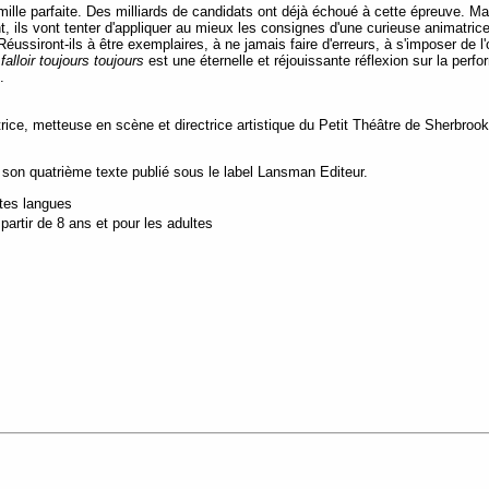
mille parfaite. Des milliards de candidats ont déjà échoué à cette épreuve. Ma
nt, ils vont tenter d'appliquer au mieux les consignes d'une curieuse animatri
ussiront-ils à être exemplaires, à ne jamais faire d'erreurs, à s'imposer de l'o
falloir toujours toujours
est une éternelle et réjouissante réflexion sur la per
e.
ice, metteuse en scène et directrice artistique du Petit Théâtre de Sherbroo
son quatrième texte publié sous le label Lansman Editeur.
utes langues
artir de 8 ans et pour les adultes