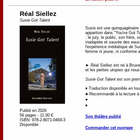
Réal Siellez
Susie Got Talent
Susie est une quinquagénaire é
apparition dans "You've Got Tal
: le jury, le public, son frèr
inadaptée et sauvée des eaux.
l'expérience médiatique de Sus
femme ni jeune, ni conforme 
► Réal Siellez est né à Bruxe
et les petites utopies qui nous
Susie Got Talent
est son premi
♦ Traduction disponible en to
♣ Recommandé à la lecture à p
♥
♠
Publié en 2026
56 pages - 11.00 €
Son théâtre publié
ISBN: 978-2-8071-0469-3
Disponible
Commander cet ouvrage