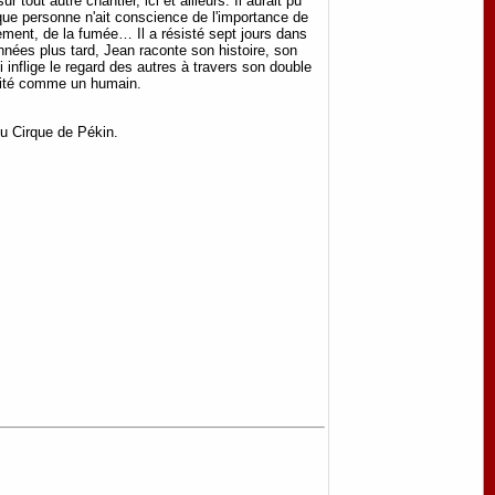
tout autre chantier, ici et ailleurs. Il aurait pu
 que personne n'ait conscience de l'importance de
ulement, de la fumée… Il a résisté sept jours dans
années plus tard, Jean raconte son histoire, son
 inflige le regard des autres à travers son double
traité comme un humain.
du Cirque de Pékin.