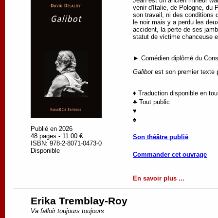
Jean est un ancien mineur wallo
venir d'Italie, de Pologne, du
son travail, ni des conditions 
le noir mais y a perdu les deu
accident, la perte de ses jamb
statut de victime chanceuse et
► Comédien diplômé du Conser
Galibot
est son premier texte 
♦ Traduction disponible en to
♣ Tout public
♥
♠
Publié en 2026
48 pages - 11.00 €
Son théâtre publié
ISBN: 978-2-8071-0473-0
Disponible
Commander cet ouvrage
En savoir plus ...
Erika Tremblay-Roy
Va falloir toujours toujours