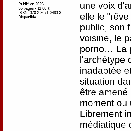
une voix d'a
Publié en 2026
56 pages - 11.00 €
ISBN: 978-2-8071-0469-3
elle le "rêve
Disponible
public, son 
voisine, le 
porno… La p
l'archétype 
inadaptée e
situation da
être amené 
moment ou u
Librement in
médiatique 