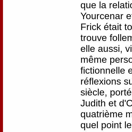
que la relat
Yourcenar 
Frick était t
trouve folle
elle aussi, v
même person
fictionnelle
réflexions s
siècle, port
Judith et d'
quatrième m
quel point l