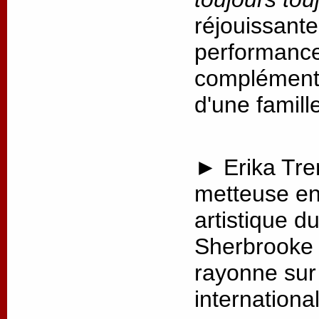
réjouissante
performance,
complémenta
d'une famill
► Erika Tre
metteuse en 
artistique d
Sherbrooke 
rayonne sur 
internationa