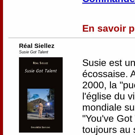
En savoir pl
Réal Siellez
Susie Got Talent
Susie est u
écossaise. 
2000, la "pu
l'église du v
mondiale su
"You've Got 
toujours au s