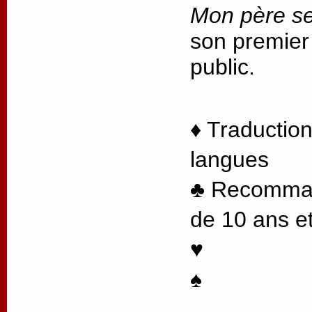
Mon père se
son premier
public.
♦ Traduction
langues
♣ Recommand
de 10 ans et
♥
♠