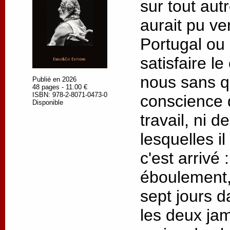
sur tout autre
aurait pu ve
Portugal ou
satisfaire l
nous sans q
Publié en 2026
48 pages - 11.00 €
ISBN: 978-2-8071-0473-0
conscience 
Disponible
travail, ni 
lesquelles il
c'est arrivé
éboulement,
sept jours d
les deux jam