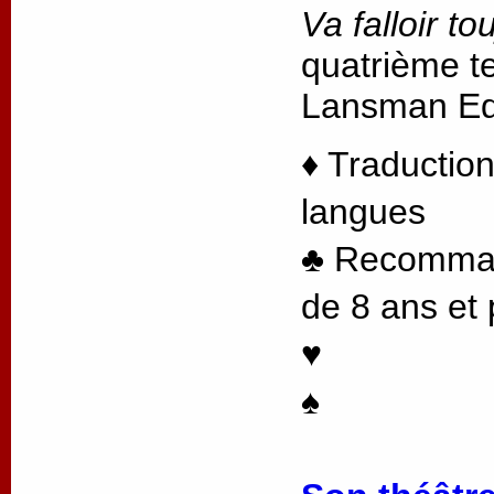
Va falloir to
quatrième te
Lansman Edi
♦ Traduction
langues
♣ Recommand
de 8 ans et 
♥
♠