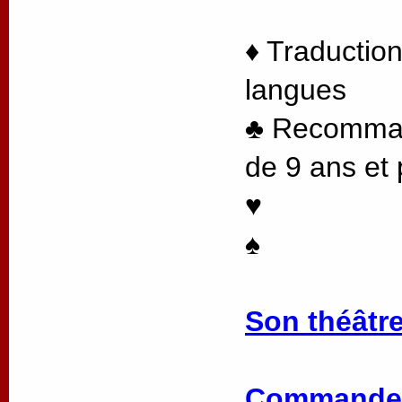
♦ Traduction
langues
♣ Recommand
de 9 ans et 
♥
♠
Son théâtre
Commander