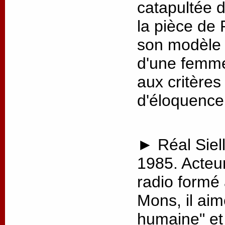
catapultée 
la pièce de 
son modèle p
d'une femme
aux critère
d'éloquence
► Réal Siell
1985. Acteu
radio formé
Mons, il aim
humaine" et 