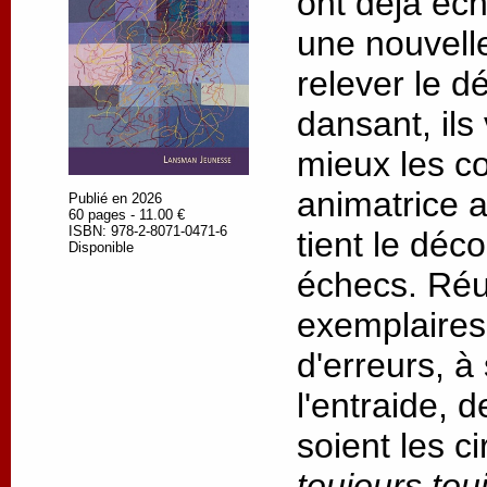
ont déjà éc
une nouvell
relever le dé
dansant, ils
mieux les c
animatrice 
Publié en 2026
60 pages - 11.00 €
ISBN: 978-2-8071-0471-6
tient le déc
Disponible
échecs. Réus
exemplaires,
d'erreurs, à
l'entraide, 
soient les c
toujours tou