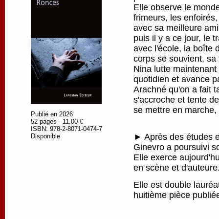
Elle observe le monde
frimeurs, les enfoirés
avec sa meilleure amie
puis il y a ce jour, le 
avec l'école, la boîte
corps se souvient, sa 
Nina lutte maintenant
quotidien et avance pa
Arachné qu'on a fait ta
s'accroche et tente de
se mettre en marche, p
Publié en 2026
52 pages - 11.00 €
ISBN: 978-2-8071-0474-7
► Après des études en
Disponible
Ginevro a poursuivi s
Elle exerce aujourd'h
en scène et d'auteure
Elle est double lauré
huitième pièce publi