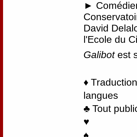
► Comédien
Conservatoi
David Delal
l'Ecole du 
Galibot
est s
♦ Traduction
langues
♣ Tout publi
♥
♠