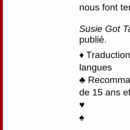
nous font te
Susie Got T
publié.
♦ Traduction
langues
♣ Recommand
de 15 ans et
♥
♠