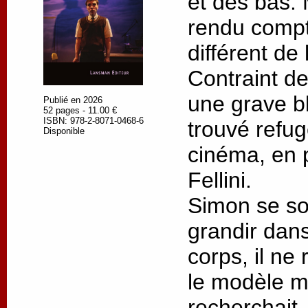
et des bas. M
rendu compt
différent de 
Contraint de
une grave bl
Publié en 2026
52 pages - 11.00 €
ISBN: 978-2-8071-0468-6
trouvé refu
Disponible
cinéma, en p
Fellini.
Simon se so
grandir dans
corps, il ne
le modèle ma
recherchait.