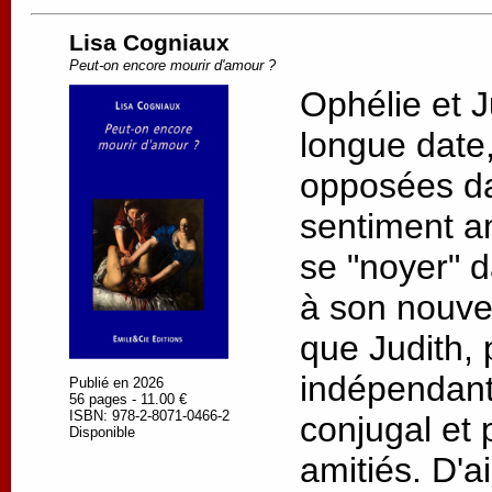
Lisa Cogniaux
Peut-on encore mourir d'amour ?
Ophélie et J
longue date, 
opposées da
sentiment a
se "noyer" d
à son nouv
que Judith, 
indépendant
Publié en 2026
56 pages - 11.00 €
ISBN: 978-2-8071-0466-2
conjugal et 
Disponible
amitiés. D'a