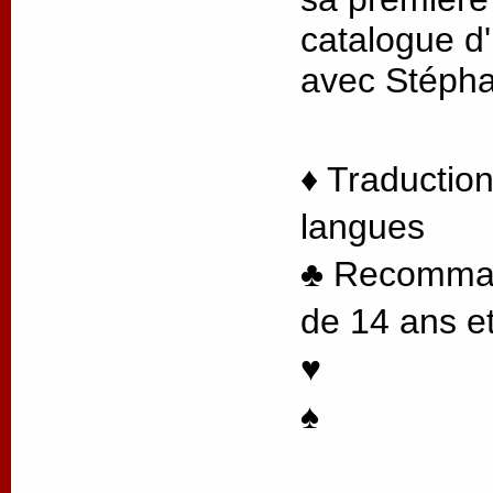
catalogue d'
avec Stéph
♦ Traduction
langues
♣ Recommand
de 14 ans et
♥
♠