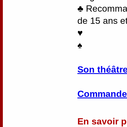
♣ Recommand
de 15 ans et
♥
♠
Son théâtre
Commander
En savoir pl