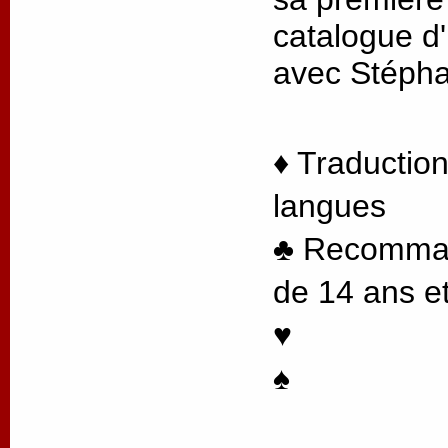
catalogue d'
avec Stéph
♦ Traduction
langues
♣ Recommand
de 14 ans et
♥
♠