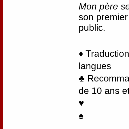
Mon père se
son premier
public.
♦ Traduction
langues
♣ Recommand
de 10 ans et
♥
♠