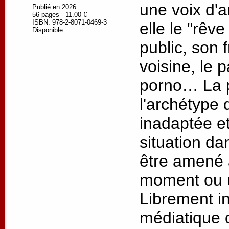
une voix d'a
Publié en 2026
56 pages - 11.00 €
ISBN: 978-2-8071-0469-3
elle le "rêve
Disponible
public, son 
voisine, le 
porno… La p
l'archétype 
inadaptée e
situation da
être amené 
moment ou u
Librement in
médiatique 