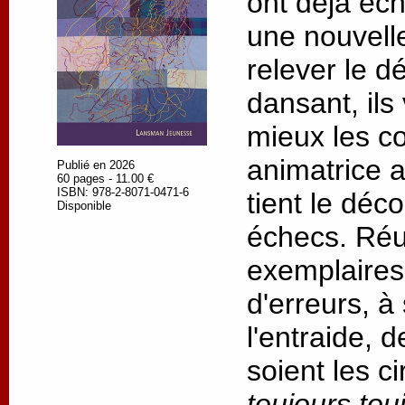
ont déjà éc
une nouvell
relever le dé
dansant, ils
mieux les c
animatrice 
Publié en 2026
60 pages - 11.00 €
ISBN: 978-2-8071-0471-6
tient le déc
Disponible
échecs. Réus
exemplaires,
d'erreurs, à
l'entraide, 
soient les c
toujours tou