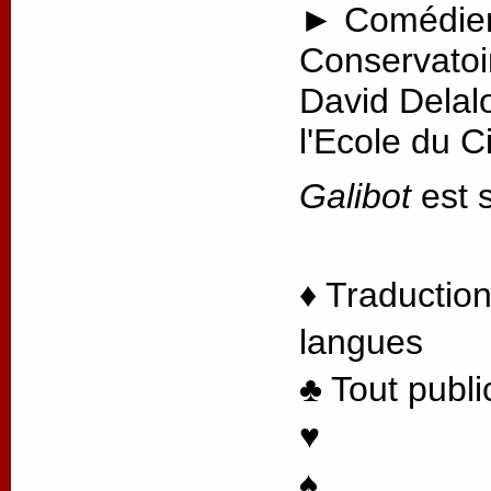
► Comédien
Conservatoi
David Delal
l'Ecole du 
Galibot
est s
♦ Traduction
langues
♣ Tout publi
♥
♠