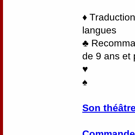
♦ Traduction
langues
♣ Recommand
de 9 ans et 
♥
♠
Son théâtre
Commander