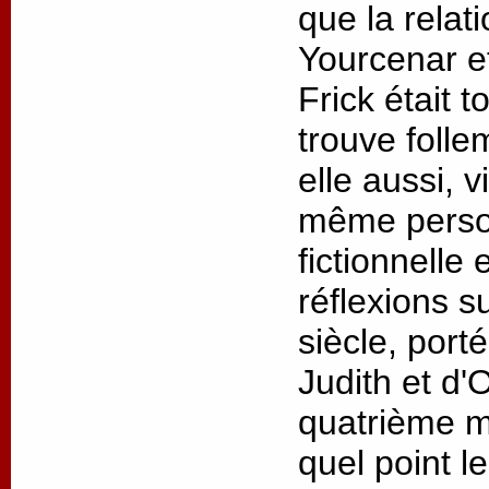
que la relat
Yourcenar 
Frick était t
trouve folle
elle aussi, v
même person
fictionnelle
réflexions s
siècle, port
Judith et d'
quatrième m
quel point l