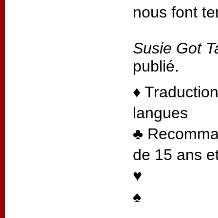
nous font te
Susie Got T
publié.
♦ Traduction
langues
♣ Recommand
de 15 ans et
♥
♠