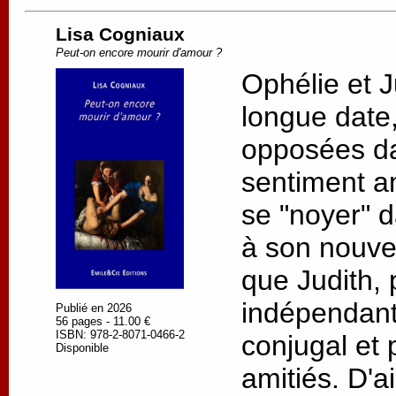
Lisa Cogniaux
Peut-on encore mourir d'amour ?
Ophélie et J
longue date, 
opposées da
sentiment a
se "noyer" d
à son nouv
que Judith, 
indépendant
Publié en 2026
56 pages - 11.00 €
ISBN: 978-2-8071-0466-2
conjugal et 
Disponible
amitiés. D'a