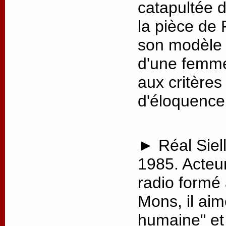
catapultée 
la pièce de 
son modèle p
d'une femme
aux critère
d'éloquence
► Réal Siell
1985. Acteu
radio formé
Mons, il aim
humaine" et 