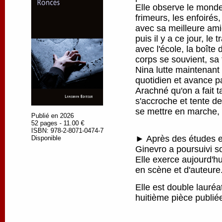
Elle observe le monde
frimeurs, les enfoirés
avec sa meilleure amie
puis il y a ce jour, le 
avec l'école, la boîte
corps se souvient, sa 
Nina lutte maintenant
quotidien et avance pa
Arachné qu'on a fait ta
s'accroche et tente de
se mettre en marche, p
Publié en 2026
52 pages - 11.00 €
ISBN: 978-2-8071-0474-7
► Après des études en
Disponible
Ginevro a poursuivi s
Elle exerce aujourd'h
en scène et d'auteure
Elle est double lauré
huitième pièce publi