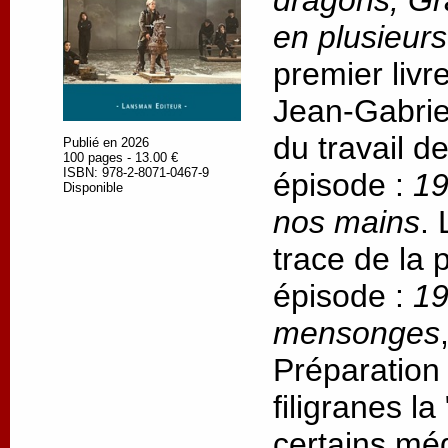
dragons, Gr
en plusieur
premier livr
Jean-Gabrie
du travail d
Publié en 2026
100 pages - 13.00 €
ISBN: 978-2-8071-0467-9
épisode :
19
Disponible
nos mains
.
trace de la
épisode :
19
mensonges
Préparation
filigranes l
certains méd