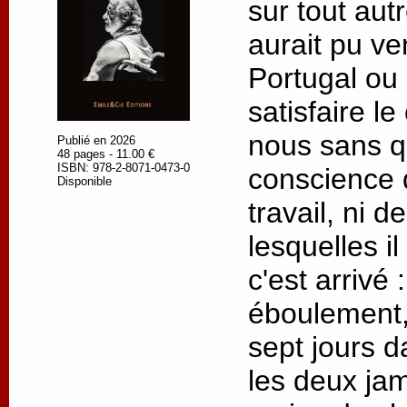
sur tout autre
aurait pu ve
Portugal ou
satisfaire l
nous sans q
Publié en 2026
48 pages - 11.00 €
ISBN: 978-2-8071-0473-0
conscience 
Disponible
travail, ni 
lesquelles il
c'est arrivé
éboulement,
sept jours d
les deux jam