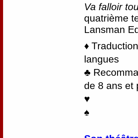
Va falloir to
quatrième te
Lansman Edi
♦ Traduction
langues
♣ Recommand
de 8 ans et 
♥
♠