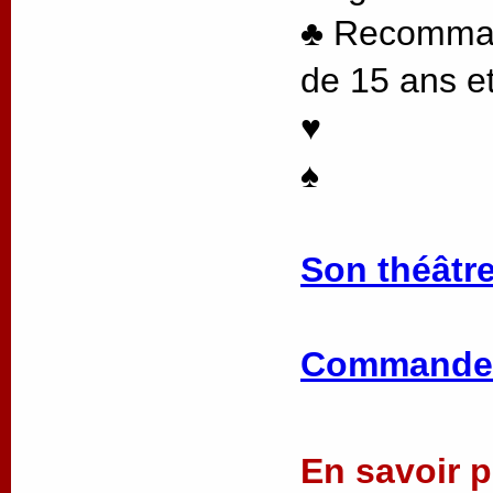
♣ Recommand
de 15 ans et
♥
♠
Son théâtre
Commander
En savoir pl