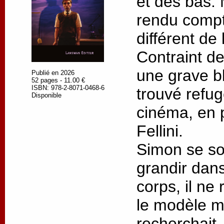
et des bas. M
rendu compt
différent de 
Contraint de
une grave bl
Publié en 2026
52 pages - 11.00 €
ISBN: 978-2-8071-0468-6
trouvé refu
Disponible
cinéma, en p
Fellini.
Simon se so
grandir dans
corps, il ne
le modèle ma
recherchait.