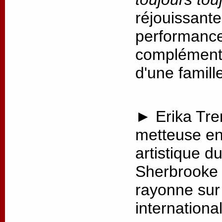
réjouissante
performance,
complémenta
d'une famill
► Erika Tre
metteuse en 
artistique d
Sherbrooke 
rayonne sur 
internationa