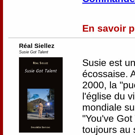
En savoir pl
Réal Siellez
Susie Got Talent
Susie est u
écossaise. 
2000, la "pu
l'église du v
mondiale su
"You've Got 
toujours au s