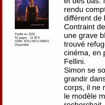
et des bas. M
rendu compt
différent de 
Contraint de
une grave bl
Publié en 2026
52 pages - 11.00 €
ISBN: 978-2-8071-0468-6
trouvé refu
Disponible
cinéma, en p
Fellini.
Simon se so
grandir dans
corps, il ne
le modèle ma
recherchait.