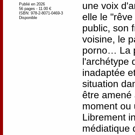
une voix d'a
Publié en 2026
56 pages - 11.00 €
ISBN: 978-2-8071-0469-3
elle le "rêve
Disponible
public, son 
voisine, le 
porno… La p
l'archétype 
inadaptée e
situation da
être amené 
moment ou u
Librement in
médiatique 