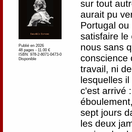
sur tout autre
aurait pu ve
Portugal ou
satisfaire l
nous sans q
Publié en 2026
48 pages - 11.00 €
ISBN: 978-2-8071-0473-0
conscience 
Disponible
travail, ni 
lesquelles il
c'est arrivé
éboulement,
sept jours d
les deux jam