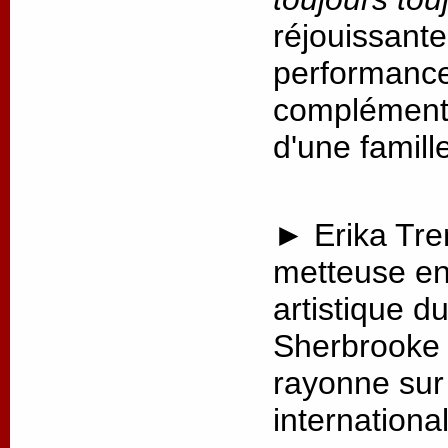
réjouissante
performance,
complémenta
d'une famill
► Erika Tre
metteuse en 
artistique d
Sherbrooke 
rayonne sur 
internationa