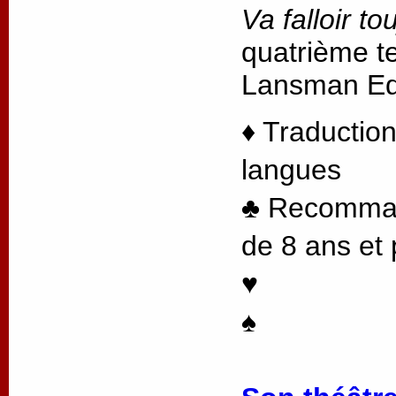
Va falloir to
quatrième te
Lansman Edi
♦ Traduction
langues
♣ Recommand
de 8 ans et 
♥
♠