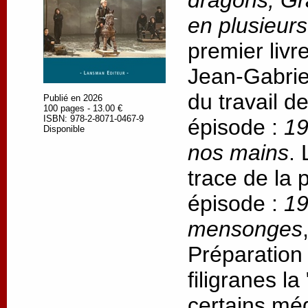
dragons, Gr
en plusieur
premier livr
Jean-Gabrie
du travail d
Publié en 2026
100 pages - 13.00 €
ISBN: 978-2-8071-0467-9
épisode :
19
Disponible
nos mains
.
trace de la
épisode :
19
mensonges
Préparation
filigranes l
certains méd