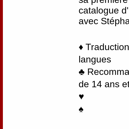
catalogue d'
avec Stéph
♦ Traduction
langues
♣ Recommand
de 14 ans et
♥
♠