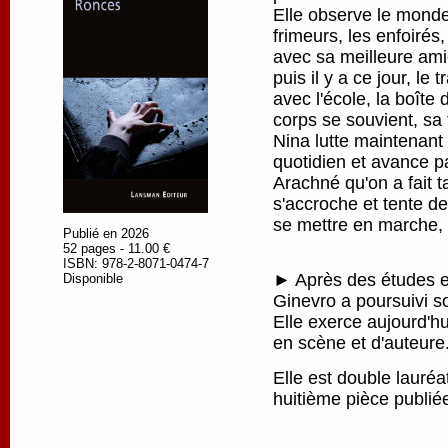
Elle observe le monde
frimeurs, les enfoirés
avec sa meilleure amie
puis il y a ce jour, le 
avec l'école, la boîte
corps se souvient, sa 
Nina lutte maintenant
quotidien et avance pa
Arachné qu'on a fait ta
s'accroche et tente de
se mettre en marche, p
Publié en 2026
52 pages - 11.00 €
ISBN: 978-2-8071-0474-7
► Après des études en
Disponible
Ginevro a poursuivi s
Elle exerce aujourd'h
en scène et d'auteure
Elle est double lauré
huitième pièce publi