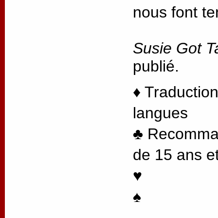
nous font te
Susie Got T
publié.
♦ Traduction
langues
♣ Recommand
de 15 ans et
♥
♠