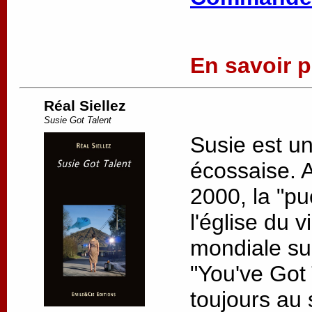
En savoir pl
Réal Siellez
Susie Got Talent
Susie est u
écossaise. 
2000, la "pu
l'église du v
mondiale su
"You've Got 
toujours au s