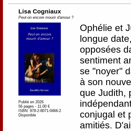
Lisa Cogniaux
Peut-on encore mourir d'amour ?
Ophélie et J
longue date, 
opposées da
sentiment a
se "noyer" d
à son nouv
que Judith, 
indépendant
Publié en 2026
56 pages - 11.00 €
ISBN: 978-2-8071-0466-2
conjugal et 
Disponible
amitiés. D'a