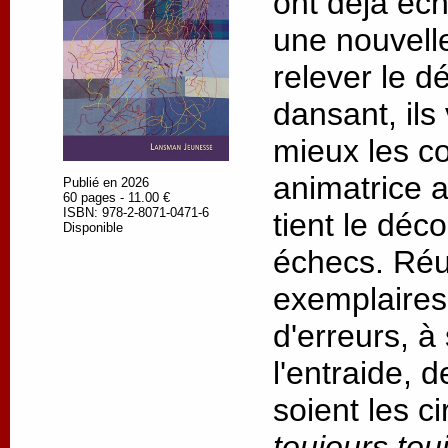
ont déjà éc
une nouvell
relever le dé
dansant, ils
mieux les c
animatrice 
Publié en 2026
60 pages - 11.00 €
ISBN: 978-2-8071-0471-6
tient le déc
Disponible
échecs. Réus
exemplaires,
d'erreurs, à
l'entraide, 
soient les c
toujours tou