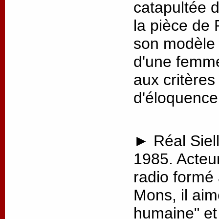
catapultée 
la pièce de 
son modèle p
d'une femme
aux critère
d'éloquence
► Réal Siell
1985. Acteu
radio formé
Mons, il aim
humaine" et 