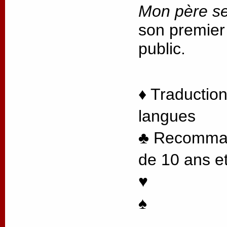
Mon père se
son premier
public.
♦ Traduction
langues
♣ Recommand
de 10 ans et
♥
♠