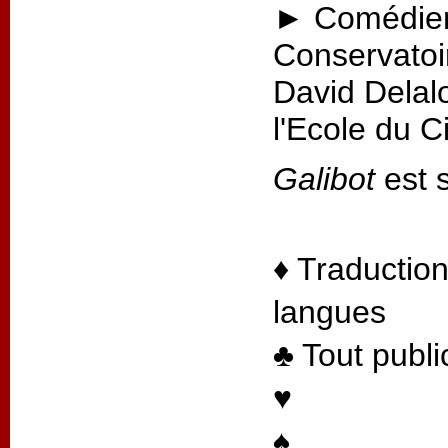
► Comédien
Conservatoi
David Delal
l'Ecole du 
Galibot
est s
♦ Traduction
langues
♣ Tout publi
♥
♠