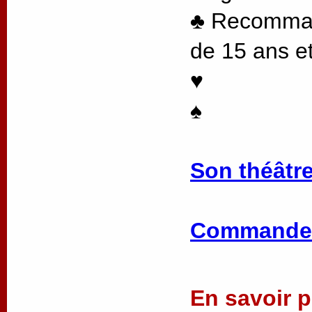
♣ Recommand
de 15 ans et
♥
♠
Son théâtre
Commander
En savoir pl