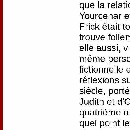
que la relat
Yourcenar 
Frick était t
trouve folle
elle aussi, v
même person
fictionnelle
réflexions s
siècle, port
Judith et d'
quatrième m
quel point l