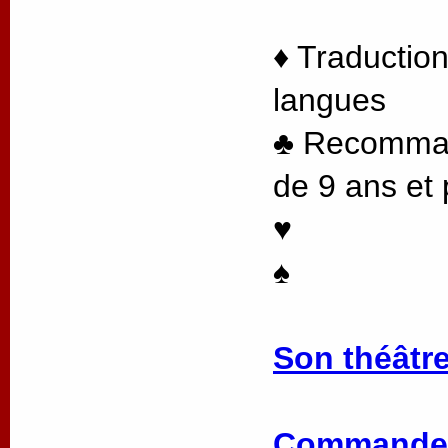
♦ Traduction
langues
♣ Recommand
de 9 ans et 
♥
♠
Son théâtre
Commander