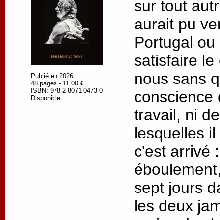
sur tout autre
aurait pu ve
Portugal ou
satisfaire l
nous sans q
Publié en 2026
48 pages - 11.00 €
ISBN: 978-2-8071-0473-0
conscience 
Disponible
travail, ni 
lesquelles il
c'est arrivé
éboulement,
sept jours d
les deux jam