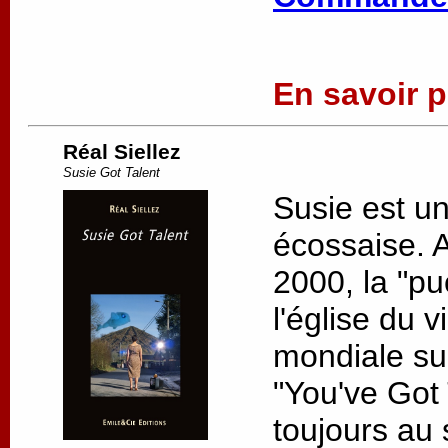
En savoir pl
Réal Siellez
Susie Got Talent
Susie est u
écossaise. 
2000, la "pu
l'église du v
mondiale su
"You've Got 
toujours au s