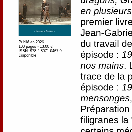
dragons, Gr
en plusieur
premier livr
Jean-Gabrie
du travail d
Publié en 2026
100 pages - 13.00 €
ISBN: 978-2-8071-0467-9
épisode :
19
Disponible
nos mains
.
trace de la
épisode :
19
mensonges
Préparation
filigranes l
certains méd