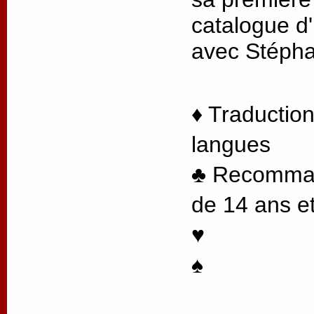
catalogue d'
avec Stéph
♦ Traduction
langues
♣ Recommand
de 14 ans et
♥
♠