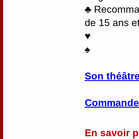
♣ Recommand
de 15 ans et
♥
♠
Son théâtre
Commander
En savoir pl