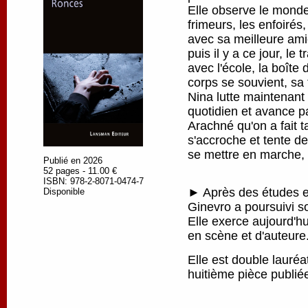
Elle observe le monde
frimeurs, les enfoirés
avec sa meilleure amie
puis il y a ce jour, le 
avec l'école, la boîte
corps se souvient, sa 
Nina lutte maintenant
quotidien et avance pa
Arachné qu'on a fait ta
s'accroche et tente de
se mettre en marche, p
Publié en 2026
52 pages - 11.00 €
ISBN: 978-2-8071-0474-7
► Après des études en
Disponible
Ginevro a poursuivi s
Elle exerce aujourd'h
en scène et d'auteure
Elle est double lauré
huitième pièce publi