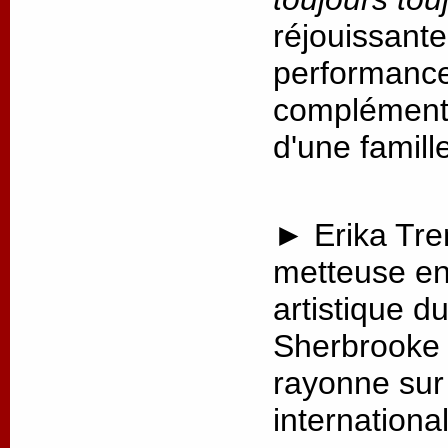
réjouissante
performance,
complémenta
d'une famill
► Erika Tre
metteuse en 
artistique d
Sherbrooke 
rayonne sur 
internationa