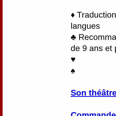
♦ Traduction
langues
♣ Recommand
de 9 ans et 
♥
♠
Son théâtre
Commander