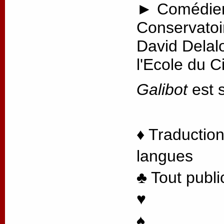
► Comédien
Conservatoi
David Delal
l'Ecole du 
Galibot
est s
♦ Traduction
langues
♣ Tout publi
♥
♠