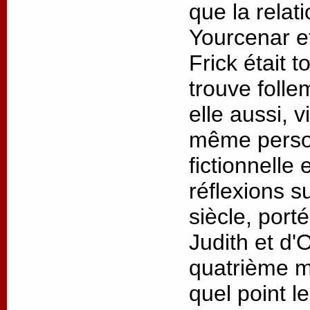
que la relat
Yourcenar 
Frick était t
trouve folle
elle aussi, v
même person
fictionnelle
réflexions s
siècle, port
Judith et d'
quatrième m
quel point l