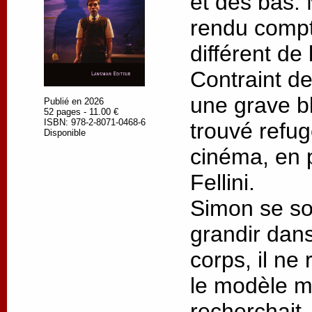
et des bas. M
rendu compt
différent de 
Contraint de
une grave bl
Publié en 2026
52 pages - 11.00 €
ISBN: 978-2-8071-0468-6
trouvé refu
Disponible
cinéma, en p
Fellini.
Simon se so
grandir dans
corps, il ne
le modèle ma
recherchait.