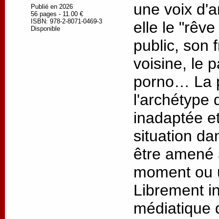
une voix d'a
Publié en 2026
56 pages - 11.00 €
ISBN: 978-2-8071-0469-3
elle le "rêve
Disponible
public, son 
voisine, le 
porno… La p
l'archétype 
inadaptée e
situation da
être amené 
moment ou u
Librement in
médiatique 