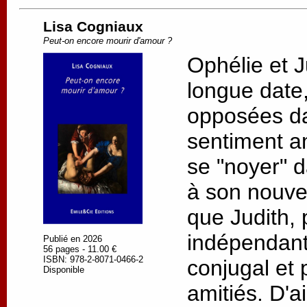
Lisa Cogniaux
Peut-on encore mourir d'amour ?
Ophélie et J
longue date, 
opposées da
sentiment a
se "noyer" d
à son nouv
que Judith, 
indépendant
Publié en 2026
56 pages - 11.00 €
ISBN: 978-2-8071-0466-2
conjugal et 
Disponible
amitiés. D'a