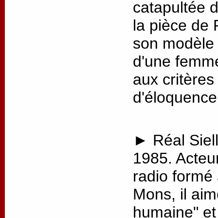
catapultée 
la pièce de 
son modèle p
d'une femme
aux critère
d'éloquence
► Réal Siell
1985. Acteu
radio formé
Mons, il aim
humaine" et 