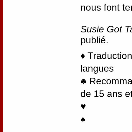
nous font te
Susie Got T
publié.
♦ Traduction
langues
♣ Recommand
de 15 ans et
♥
♠