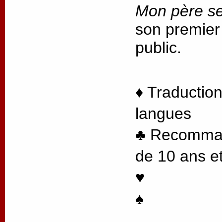
Mon père se
son premier
public.
♦ Traduction
langues
♣ Recommand
de 10 ans et
♥
♠