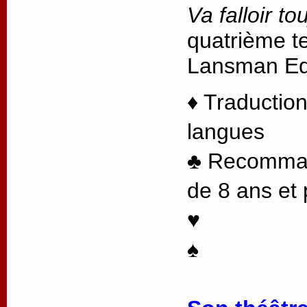
Va falloir to
quatrième te
Lansman Edi
♦ Traduction
langues
♣ Recommand
de 8 ans et 
♥
♠