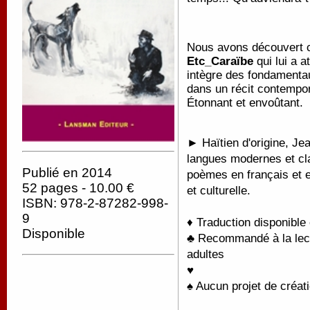
Nous avons découvert c
Etc_Caraïbe
qui lui a 
intègre des fondamentaux
dans un récit contempor
Étonnant et envoûtant.
► Haïtien d'origine, Je
langues modernes et cla
Publié en 2014
poèmes en français et en 
52 pages - 10.00 €
et culturelle.
ISBN: 978-2-87282-998-
9
♦ Traduction disponible
Disponible
♣ Recommandé à la lectu
adultes
♥
♠ Aucun projet de créati