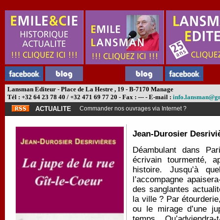
Lansman Editeur - Place de La Hestre , 19 - B-7170 Manage
Tél : +32 64 23 78 40 / +32 471 69 77 20 - Fax : --- - E-mail :
info.lansman@g
ACTUALITE
Commander nos ouvrages via Internet ?
Jean-Durosier Desrivi
Déambulant dans Pari
écrivain tourmenté, 
histoire. Jusqu’à qu
l’accompagne apaisera
des sanglantes actualit
la ville ? Par étourderi
ou le mirage d’une ju
temps... Qu’adviendra-t-i