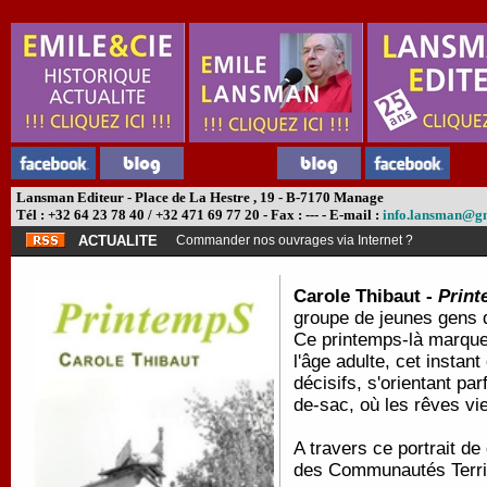
Lansman Editeur - Place de La Hestre , 19 - B-7170 Manage
Tél : +32 64 23 78 40 / +32 471 69 77 20 - Fax : --- - E-mail :
info.lansman@g
ACTUALITE
Commander nos ouvrages via Internet ?
Carole Thibaut -
Prin
groupe de jeunes gens d
Ce printemps-là marque
l'âge adulte, cet instan
décisifs, s'orientant p
de-sac, où les rêves vie
A travers ce portrait de
des Communautés Terri