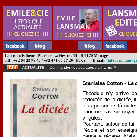
Lansman Editeur - Place de La Hestre , 19 - B-7170 Manage
Tél : +32 64 23 78 40 / +32 471 69 77 20 - Fax : --- - E-mail :
info.lansman@g
ACTUALITE
Commander nos ouvrages via Internet ?
Stanislas Cotton -
La 
Théodule n’y arrive pa
redoutée de la dictée, i
plus personne, là où les
pour ne pas se noyer 
virgules.
Pourtant, autour de lui,
l’école et son enseign
panne à réparer. Mais 