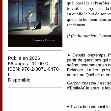
qu'il possède et l'enrôle
travail, le garçon sent la 
en oublie le but de son 
quête du bonheur dans un
rendement.
(*)
Petite sorcière
, Lansm
► Depuis longtemps, Pa
Publié en 2026
partir de questions qui n
56 pages - 11.00 €
scène, notamment en co
ISBN: 978-2-8071-0470-
Bélanger. Il a écrit prè
9
autres au Québec et en
Disponible
Garçon chasseur
est so
d'Emile&Cie sous le la
♦ Traduction disponible