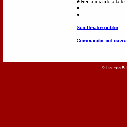
♣ Recommandé à la lectu
♥
♠
Son théâtre publié
Commander cet ouvra
© Lansman Edit