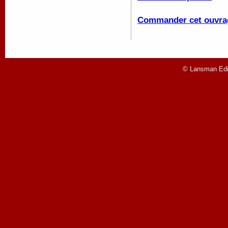
Commander cet ouvra
© Lansman Edit