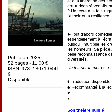
et à la libération des s
cœur déchiré vont-ils pa
? Un texte à la fois rug
l'espoir et la résilience.
►Tout d'abord comédien,
essentiellement à l'écr
puisqu'il multiplie les 
les honneurs. Sa pièce
belle reconnaissance da
Publié en 2025
diversifiés.
52 pages - 11.00 €
Un toit sur la mer
est s
ISBN: 978-2-8071-0441-
9
Disponible
♦ Traduction disponible
♣ Recommandé à la lectu
♥
♠
Son théâtre publié