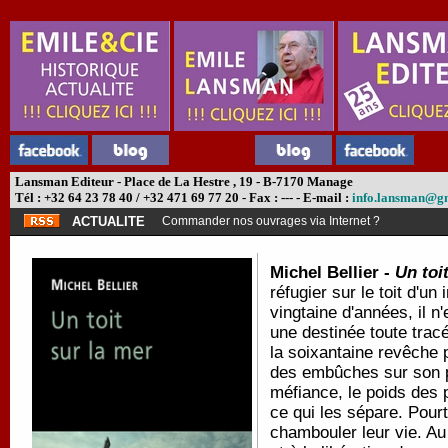
Lansman Editeur - Place de La Hestre , 19 - B-7170 Manage
Tél : +32 64 23 78 40 / +32 471 69 77 20 - Fax : --- - E-mail :
info.lansman@g
ACTUALITE
Commander nos ouvrages via Internet ?
Michel Bellier -
Un toi
réfugier sur le toit d'
vingtaine d'années, il n'
une destinée toute tracé
la soixantaine revêche 
des embûches sur son p
méfiance, le poids des 
ce qui les sépare. Pour
chambouler leur vie. Au