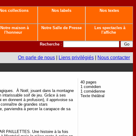
Nos collections
Nos labels
Nos textes
Notre maison à
Notre Salle de Presse
Les spectacles à
l'honneur
l'affiche
Recherche
:
On parle de nous
|
Liens privilégiés
|
Nous contacter
40 pages
1 comédien
magiques. À Noël, jouant dans la montagne
1 comédienne
 intarissable soif de jeu. Grâce à ses
Texte théâtral
i en donnent à profusion), il apprivoise sa
, connaître de grandes stars
, parviendra à percer la carapace de sa
GAR PAILLETTES. Une histoire à la fois