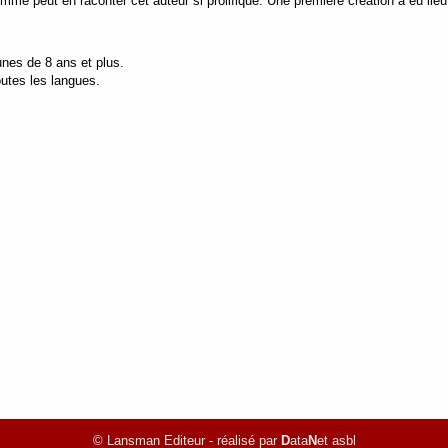
mme peut en raconter cet auteur si prolifique. Une première création a eu lieu
unes de 8 ans et plus.
outes les langues.
© Lansman Editeur - réalisé par
D
ata
N
et asbl