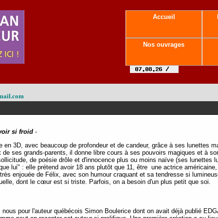
Accueil
Nos ouvrages
mail.com
oir si froid
-
nce en 3D, avec beaucoup de profondeur et de candeur, grâce à ses lunettes 
t de ses grands-parents, il donne libre cours à ses pouvoirs magiques et à son
llicitude, de poésie drôle et d'innocence plus ou moins naïve (ses lunettes lu
 que lui" : elle prétend avoir 18 ans plutôt que 11, être une actrice américaine
rès enjouée de Félix, avec son humour craquant et sa tendresse si lumineuse
lle, dont le cœur est si triste. Parfois, on a besoin d'un plus petit que soi.
 nous pour l'auteur québécois Simon Boulerice dont on avait déjà publié ED