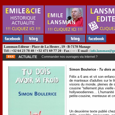
Lansman Editeur - Place de La Hestre , 19 - B-7170 Manage
Tél : +32 64 23 78 40 / +32 471 69 77 20 - Fax : --- - E-mail :
info.lansman@g
ACTUALITE
Commander nos ouvrages via Internet ?
Simon Boulerice -
Tu dois av
Félix a 6 ans et vit son enfa
de manteaux d'adultes sur le li
visions du monde, pleines de so
cousine "tellement plus vieille
hollywoodiennes… L'humanité t
petite-cousine, menteuse et crue
Un deuxième texte publié chez